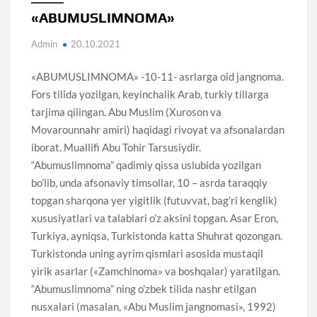
«ABUMUSLIMNOMA»
Admin
20.10.2021
«ABUMUSLIMNOMA» -10-11- asrlarga oid jangnoma.
Fors tilida yozilgan, keyinchalik Arab, turkiy tillarga
tarjima qilingan. Abu Muslim (Xuroson va
Movarounnahr amiri) haqidagi rivoyat va afsonalardan
iborat. Muallifi Abu Tohir Tarsusiydir.
“Abumuslimnoma” qadimiy qissa uslubida yozilgan
bo’lib, unda afsonaviy timsollar, 10 – asrda taraqqiy
topgan sharqona yer yigitlik (futuvvat, bag’ri kenglik)
xususiyatlari va talablari o’z aksini topgan. Asar Eron,
Turkiya, ayniqsa, Turkistonda katta Shuhrat qozongan.
Turkistonda uning ayrim qismlari asosida mustaqil
yirik asarlar («Zamchinoma» va boshqalar) yaratilgan.
“Abumuslimnoma” ning o’zbek tilida nashr etilgan
nusxalari (masalan, «Abu Muslim jangnomasi», 1992)