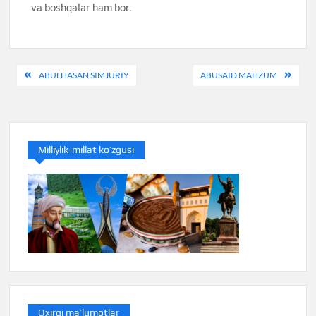
va boshqalar ham bor.
Post
ABULHASAN SIMJURIY
ABUSAID MAHZUM
menyusi
Milliylik-millat ko’zgusi
Oxirgi ma’lumotlar