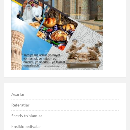
Asarlar
Referatlar
She’riy to’plamlar
Ensiklopediyalar