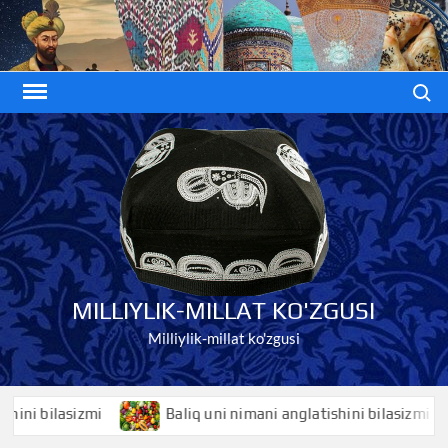
Skip
to
content
Search
MILLIYLIK-MILLAT KO'ZGUSI
Milliylik-millat ko'zgusi
 bilasizmi
Baliq uni nimani anglatishini bilasizmi