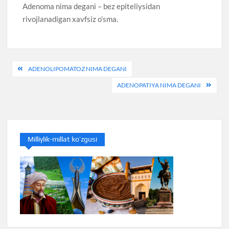
Adenoma nima degani – bez epiteliysidan
rivojlanadigan xavfsiz o’sma.
Post
ADENOLIPOMATOZ NIMA DEGANI
menyusi
ADENOPATIYA NIMA DEGANI
Milliylik-millat ko’zgusi