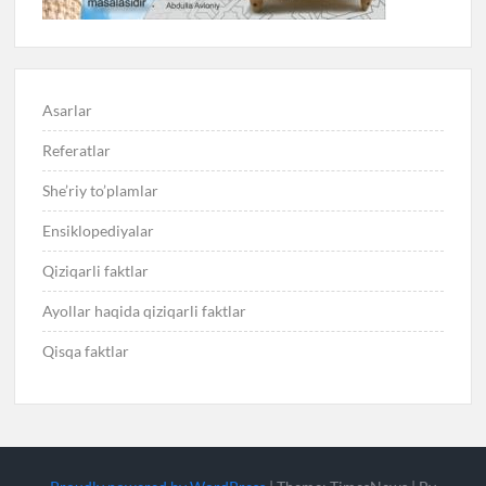
Asarlar
Referatlar
She’riy to’plamlar
Ensiklopediyalar
Qiziqarli faktlar
Ayollar haqida qiziqarli faktlar
Qisqa faktlar