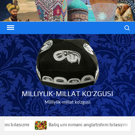
Skip
to
content
Search
MILLIYLIK-MILLAT KO'ZGUSI
Milliylik-millat ko'zgusi
bilasizmi
Baliq uni nimani anglatishini bilasizmi