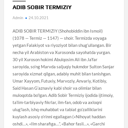
ADIB SOBIR TERMIZIY
Admin
24.10.2021
ADIB SOBIR TERMIZIY (Shohobiddin ibn Ismoil)
(1078 — Termiz — 1147) — shoir. Termizda voyaga
yetgan Falakiyot va riyoziyot bilan shug’ullangan. Bir
necha yil Arabiston va Xurosonda sayohatda yurgan.
30 yil Xuroson hokimi Abulqosim Ali ibn Ja’far
saroyida, so’ng Marvda saljuqiy hukmdor Sulton Sanjar
saroyida xizmat qilgan, adabiy muhit bilan tanishgan.
Umar Xayyom, Futuxiy, Marvoziy, Anvariy, Kotibiy,
Said Hasan G’aznaviy kabi shoir va olimlar bilan
muloqotda bo’lgan. Adib Sobir Termiziy ijodida ijtimoiy,
ta’lim-tarbiyaviy fikrlar, ilm-fan, odob va axloqni
ulug’lash, ishq-muhabbat va tabiat go’zalliklarini
kuylash asosiy o’rinni egallagan («Nihoyat haddan
oshdi…», «Ilm sharafiga…”, «Bahor fasli…», «Garchi