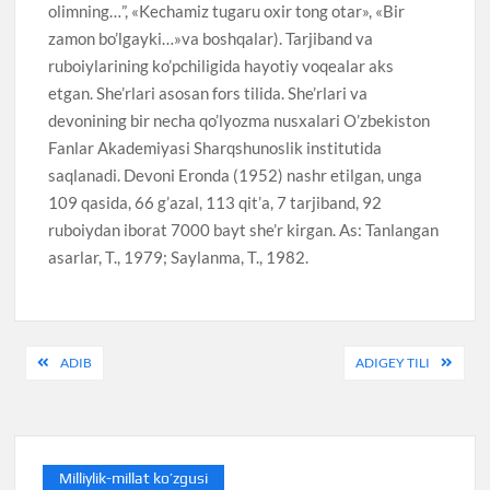
olimning…”, «Kechamiz tugaru oxir tong otar», «Bir
zamon bo’lgayki…»va boshqalar). Tarjiband va
ruboiylarining ko’pchiligida hayotiy voqealar aks
etgan. She’rlari asosan fors tilida. She’rlari va
devonining bir necha qo’lyozma nusxalari O’zbekiston
Fanlar Akademiyasi Sharqshunoslik institutida
saqlanadi. Devoni Eronda (1952) nashr etilgan, unga
109 qasida, 66 g’azal, 113 qit’a, 7 tarjiband, 92
ruboiydan iborat 7000 bayt she’r kirgan. As: Tanlangan
asarlar, T., 1979; Saylanma, T., 1982.
Post
ADIB
ADIGEY TILI
menyusi
Milliylik-millat ko’zgusi