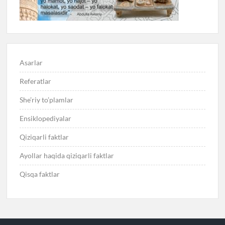
Asarlar
Referatlar
She’riy to’plamlar
Ensiklopediyalar
Qiziqarli faktlar
Ayollar haqida qiziqarli faktlar
Qisqa faktlar