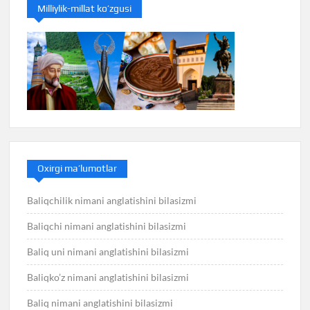
Milliylik-millat ko’zgusi
Oxirgi ma’lumotlar
Baliqchilik nimani anglatishini bilasizmi
Baliqchi nimani anglatishini bilasizmi
Baliq uni nimani anglatishini bilasizmi
Baliqko’z nimani anglatishini bilasizmi
Baliq nimani anglatishini bilasizmi