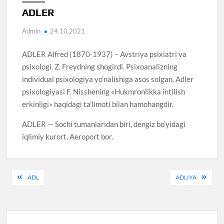
ADLER
Admin
24.10.2021
ADLER Alfred (1870-1937) – Avstriya psixiatri va
psixologi. Z. Freydning shogirdi. Psixoanalizning
individual psixologiya yo’nalishiga asos solgan. Adler
psixologiyasi F. Nisshening «Hukmronlikka intilish
erkinligi» haqidagi ta’limoti bilan hamohangdir.
ADLER — Sochi tumanlaridan biri, dengiz bo’yidagi
iqlimiy kurort. Aeroport bor.
Post
ADL
ADLIYA
menyusi