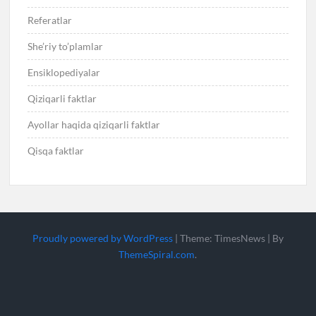
Referatlar
She’riy to’plamlar
Ensiklopediyalar
Qiziqarli faktlar
Ayollar haqida qiziqarli faktlar
Qisqa faktlar
Proudly powered by WordPress
|
Theme: TimesNews
|
By
ThemeSpiral.com
.