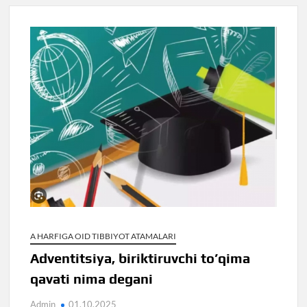
A HARFIGA OID TIBBIYOT ATAMALARI
Adventitsiya, biriktiruvchi to’qima
qavati nima degani
Admin
01.10.2025