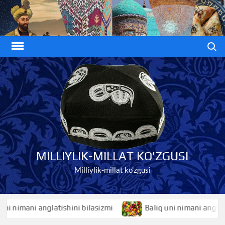
Skip
to
content
Search
MILLIYLIK-MILLAT KO'ZGUSI
Milliylik-millat ko'zgusi
imani anglatishini bilasizmi
Baliq uni nimani anglatishini