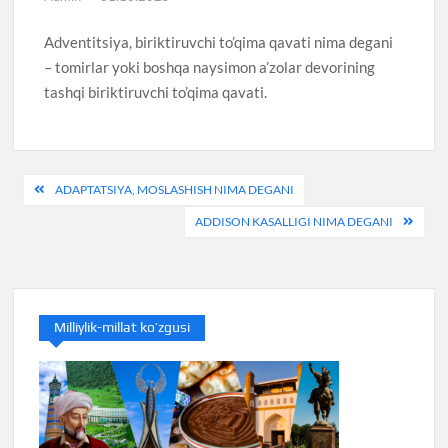
Adventitsiya, biriktiruvchi to’qima qavati nima degani
– tomirlar yoki boshqa naysimon a’zolar devorining
tashqi biriktiruvchi to’qima qavati.
Post
ADAPTATSIYA, MOSLASHISH NIMA DEGANI
menyusi
ADDISON KASALLIGI NIMA DEGANI
Milliylik-millat ko’zgusi