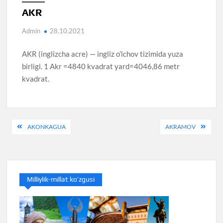
AKR
Admin
28.10.2021
AKR (inglizcha acre) — ingliz o’lchov tizimida yuza
birligi. 1 Akr =4840 kvadrat yard=4046,86 metr
kvadrat.
Post
AKONKAGUA
AKRAMOV
menyusi
Milliylik-millat ko’zgusi