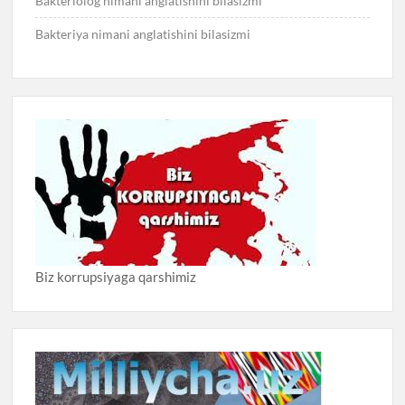
Bakteriolog nimani anglatishini bilasizmi
Bakteriya nimani anglatishini bilasizmi
Biz korrupsiyaga qarshimiz