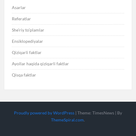
Asarlar
Referatlar
She’riy to’plamlar
Ensiklopediyalar
Qiziqarli faktlar
Ayollar haqida qiziqarli faktlar
Qisqa faktlar
Proudly powered by WordPress
|
Theme: TimesNews
|
By
ThemeSpiral.com
.