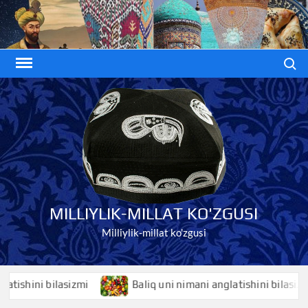
Skip
to
content
Search
MILLIYLIK-MILLAT KO'ZGUSI
Milliylik-millat ko'zgusi
hini bilasizmi
Baliq uni nimani anglatishini bilasizmi