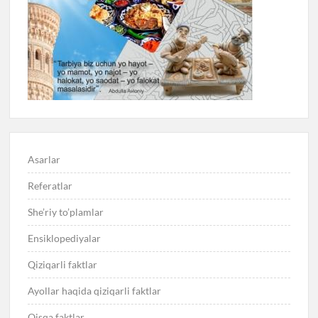
Asarlar
Referatlar
She’riy to’plamlar
Ensiklopediyalar
Qiziqarli faktlar
Ayollar haqida qiziqarli faktlar
Qisqa faktlar