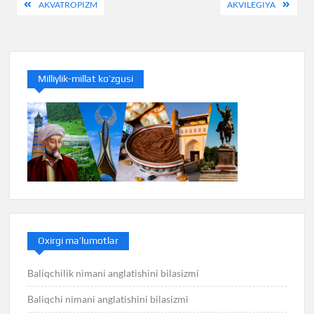
Post
AKVATROPIZM
AKVILEGIYA
menyusi
Milliylik-millat ko’zgusi
Oxirgi ma’lumotlar
Baliqchilik nimani anglatishini bilasizmi
Baliqchi nimani anglatishini bilasizmi