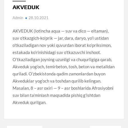
AKVEDUK
Admin
28.10.2021
AKVEDUK (lotincha aqua — suv va dico — eltaman),
suv o’tkazgich-ko’prik — jar, dara, daryo, yo’l ustidan
o’tkaziladigan nov yoki quvurdan iborat ko’priksimon,
estakada ko’rinishidagi suv o’tkazuvchi inshoot.
O’tkaziladigan joyning uzunligi va chuqurligiga qarab,
Akveduk yog’och, temirbeton, tosh, beton va metalldan
quriladi. O’zbekistonda qadim zamonlardan buyon
Akveduklar yog’och va toshdan qurilib kelingan.
Masalan, 8 – asr oxiri — 9 – asr boshlarida Afrosiyobni
suv bilan ta’minlash maqsadida pishiq g’ishtdan
Akveduk qurilgan.