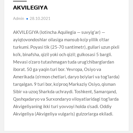
AKVILEGIYA
Admin
28.10.2021
AKVILEGIYA (lotincha Aquilegia — suvyig’ar) —
ayiqtovondoshlar oilasiga mansub ko’p yillik o’tlar
turkumi. Poyasi tik (25-70 santimetr), gullari uzun pixli
ko’k, binafsha, qizil yoki och qizil; gulkosasi 5 bargli.
Mevasi o’zaro tutashmagan tuda urug’chibarglardan
iborat. 50 ga yaqin turi bor. Yevropa, Osiyo va
Amerikada (o’rmon chetlari, daryo bo’ylari va tog’larda)
tarqalgan. 9 turi bor, ko’proq Markaziy Osiyo, qisman
Sibir va uzoq Sharkda uchraydi. Toshkent, Samarqand,
Qashqadaryo va Surxondaryo viloyatlaridagi tog’larda
Akvigeliyaning ikki turi yovvoyi holda o’sadi. Oddiy
Akvigeliya (Akvigeliya vulgaris) gulzorlarga ekiladi.