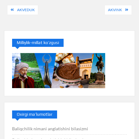
Post
AKVEDUK
AKVINK
menyusi
Milliylik-millat ko’zgusi
Oxirgi ma’lumotlar
Baliqchilik nimani anglatishini bilasizmi