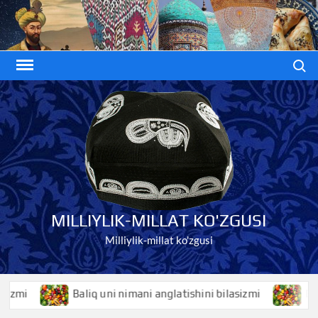
Skip
to
content
Search
MILLIYLIK-MILLAT KO'ZGUSI
Milliylik-millat ko'zgusi
Baliq uni nimani anglatishini bilasizmi
Baliqko’z