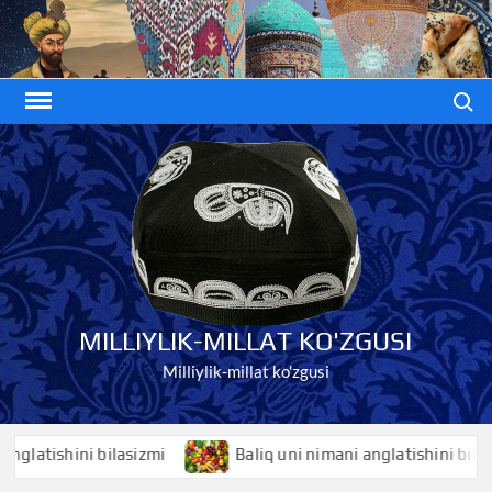
Skip
to
content
Search
MILLIYLIK-MILLAT KO'ZGUSI
Milliylik-millat ko'zgusi
shini bilasizmi
Baliq uni nimani anglatishini bilasizmi