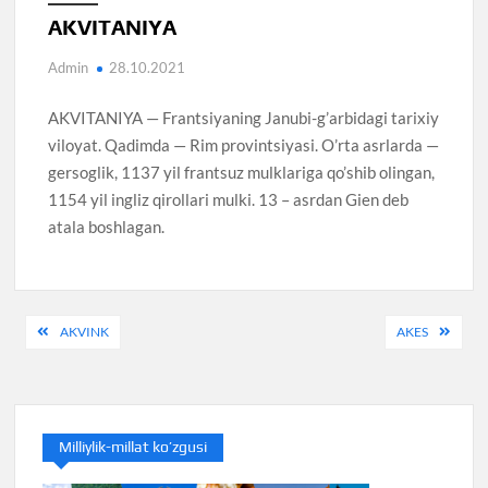
AKVITANIYA
Admin
28.10.2021
AKVITANIYA — Frantsiyaning Janubi-g’arbidagi tarixiy
viloyat. Qadimda — Rim provintsiyasi. O’rta asrlarda —
gersoglik, 1137 yil frantsuz mulklariga qo’shib olingan,
1154 yil ingliz qirollari mulki. 13 – asrdan Gien deb
atala boshlagan.
Post
AKVINK
AKES
menyusi
Milliylik-millat ko’zgusi