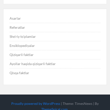
Asarlar
Referatlar
She’riy to’plamlar
Ensiklopediyalar
Qiziqarli faktlar
Ayollar haqida qiziqarli faktlar
Qisqa faktlar
Proudly powered by WordPress
|
Theme: TimesNews
|
By
ThemeSpiral.com
.