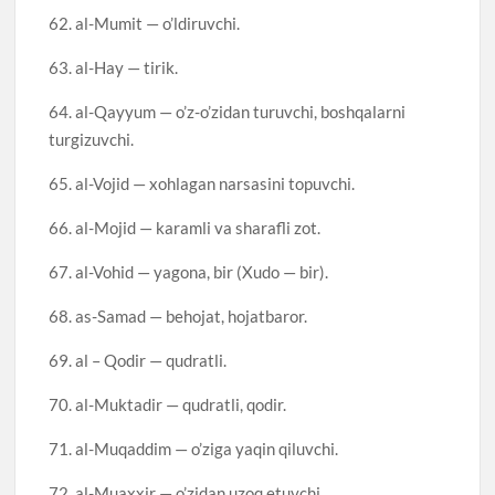
62. al-Mumit — o’ldiruvchi.
63. al-Hay — tirik.
64. al-Qayyum — o’z-o’zidan turuvchi, boshqalarni
turgizuvchi.
65. al-Vojid — xohlagan narsasini topuvchi.
66. al-Mojid — karamli va sharafli zot.
67. al-Vohid — yagona, bir (Xudo — bir).
68. as-Samad — behojat, hojatbaror.
69. al – Qodir — qudratli.
70. al-Muktadir — qudratli, qodir.
71. al-Muqaddim — o’ziga yaqin qiluvchi.
72. al-Muaxxir — o’zidan uzoq etuvchi.