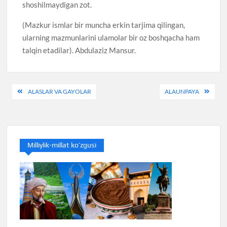
shoshilmaydigan zot.
(Mazkur ismlar bir muncha erkin tarjima qilingan,
ularning mazmunlarini ulamolar bir oz boshqacha ham
talqin etadilar). Abdulaziz Mansur.
Post
ALASLAR VA GAYOLAR
ALAUNPAYA
menyusi
Milliylik-millat ko’zgusi