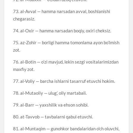
73. al-Avval — hamma narsadan avval, boshlanishi
chegarasiz.
74. al-Oxir — hamma narsadan boqiy, oxiri cheksiz.
75. az-Zohir — borligi hamma tomonlama ayon bo’lmish
zot.
76. al-Botin — o’zi mavjud, lekin sezgi vositalarimizdan
maxfiy zot.
77. al-Voliy — barcha ishlarni tasarruf etuvchi hokim.
78. al-Mutaoliy — ulug’, oliy martabali.
79. al-Barr — yaxshilik va ehson sohibi.
80. at-Tavvob — tavbalarni qabul etuvchi.
81. al-Muntaqim — gunohkor bandalaridan o’ch oluvchi,