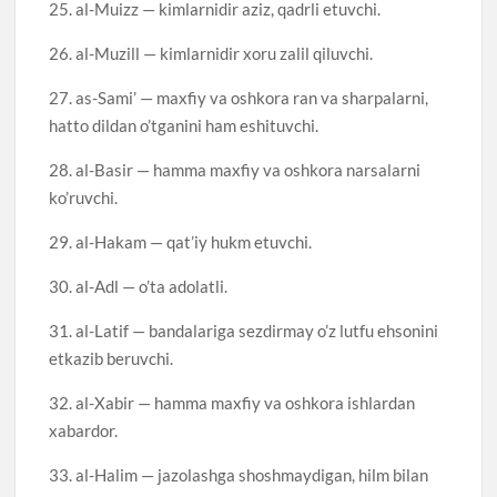
25. al-Muizz — kimlarnidir aziz, qadrli etuvchi.
26. al-Muzill — kimlarnidir xoru zalil qiluvchi.
27. as-Sami’ — maxfiy va oshkora ran va sharpalarni,
hatto dildan o’tganini ham eshituvchi.
28. al-Basir — hamma maxfiy va oshkora narsalarni
ko’ruvchi.
29. al-Hakam — qat’iy hukm etuvchi.
30. al-Adl — o’ta adolatli.
31. al-Latif — bandalariga sezdirmay o’z lutfu ehsonini
etkazib beruvchi.
32. al-Xabir — hamma maxfiy va oshkora ishlardan
xabardor.
33. al-Halim — jazolashga shoshmaydigan, hilm bilan