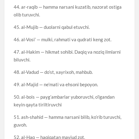
44. ar-raqib — hamma narsani kuzatib, nazorat ostiga
olib turuvchi.
45. al-Mujib — duolarni qabul etuvchi.
46. al-Vosi’ — mulki, rahmati va qudrati keng zot.
47. al-Hakim — hikmat sohibi. Daqiq va noziq ilmlarni
biluvchi.
48. al-Vadud — do’st, xayrixoh, mahbub.
49. al-Majid — ne’mati va ehsoni bepoyon.
50. al-bois — payg’ambarlar yuboruvchi, o’lgandan
keyin qayta tiriltiruvchi
51. ash-shahid — hamma narsani bilib, ko’rib turuvchi,
guvoh.
52. al-Haq — haqiqatan mavjud zot.