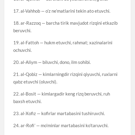
17. al-Vahhob — o’z ne’matlarini tekin ato etuvchi.
18. ar-Razzoq — barcha tirik mavjudot rizqini etkazib
beruvchi.
19. al-Fattoh — hukm etuvchi, rahmat; xazinalarini
ochuvchi.
20. al-Aliym — biluvchi, dono, ilm sohibi.
21. al-Qobiz — kimlarningdir rizqini qiyuvchi, ruxlarni
qabz etuvchi (oluvchi).
22. al-Bosit — kimlargadir keng rizq beruvchi, ruh
baxsh etuvchi.
23. al-Xofiz — kofirlar martabasini tushiruvchi.
24. ar-Rofi’ — mo’minlar martabasini ko’taruvchi.