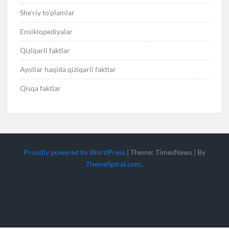
She’riy to’plamlar
Ensiklopediyalar
Qiziqarli faktlar
Ayollar haqida qiziqarli faktlar
Qisqa faktlar
Proudly powered by WordPress
|
Theme: TimesNews
|
By
ThemeSpiral.com
.