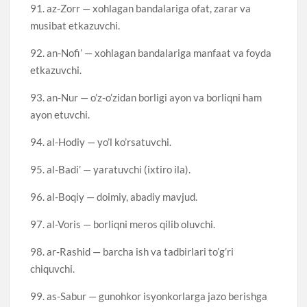
91. az-Zorr — xohlagan bandalariga ofat, zarar va
musibat etkazuvchi.
92. an-Nofi’ — xohlagan bandalariga manfaat va foyda
etkazuvchi.
93. an-Nur — o’z-o’zidan borligi ayon va borliqni ham
ayon etuvchi.
94. al-Hodiy — yo’l ko’rsatuvchi.
95. al-Badi’ — yaratuvchi (ixtiro ila).
96. al-Boqiy — doimiy, abadiy mavjud.
97. al-Voris — borliqni meros qilib oluvchi.
98. ar-Rashid — barcha ish va tadbirlari to’g’ri
chiquvchi.
99. as-Sabur — gunohkor isyonkorlarga jazo berishga