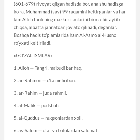
(601-679) rivoyat qilgan hadisda bor, ana shu hadisga
ko’ra, Muhammad (sav) 99 raqamini keltirganlar va har
kim Alloh taoloning mazkur ismlarini birma-bir aytib
chiqsa, albatta jannatdan joy ato qilinadi, deganlar.
Boshqa hadis to’plamlarida ham Al-Asmo al-Husno
ro’yxati keltiriladi.
«GO’ZAL ISMLAR»
1. Alloh — Tangri, ma’budi bar haq.
2. ar-Rahmon — o’ta mehribon.
3. ar-Rahim — juda rahmli.
4. al-Malik — podshoh.
5. al-Quddus — nuqsonlardan xoli.
6. as-Salom — ofat va balolardan salomat.