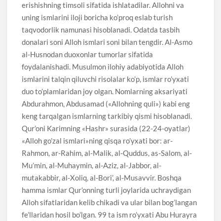
erishishning timsoli sifatida ishlatadilar. Allohni va
uning ismlarini iloji boricha ko’proq eslab turish
taqvodorlik namunasi hisoblanadi. Odatda tasbih
donalari soni Alloh ismlari soni bilan tengdir. Al-Asmo
al-Husnodan duoxonlar tumorlar sifatida
foydalanishadi. Musulmon ilohiy adabiyotida Alloh
ismlarini talqin qiluvchi risolalar ko’p, ismlar ro’yxati
duo to’plamlaridan joy olgan. Nomlarning aksariyati
Abdurahmon, Abdusamad («Allohning quli») kabi eng
keng tarqalgan ismlarning tarkibiy qismi hisoblanadi.
Qur’oni Karimning «Hashr» surasida (22-24-oyatlar)
«Alloh go’zal ismlari»ning qisqa ro’yxati bor: ar-
Rahmon, ar-Rahim, al-Malik, al-Quddus, as-Salom, al-
Mu’min, al-Muhaymin, al-Aziz, al-Jabbor, al-
mutakabbir, al-Xoliq, al-Bori’, al-Musavvir. Boshqa
hamma ismlar Qur’onning turli joylarida uchraydigan
Alloh sifatlaridan kelib chikadi va ular bilan bog’langan
fe’llaridan hosil bo’lgan. 99 ta ism ro’yxati Abu Hurayra