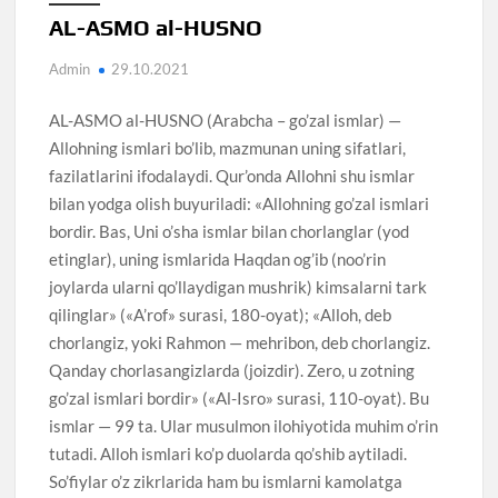
AL-ASMO al-HUSNO
Admin
29.10.2021
AL-ASMO al-HUSNO (Arabcha – go’zal ismlar) —
Allohning ismlari bo’lib, mazmunan uning sifatlari,
fazilatlarini ifodalaydi. Qur’onda Allohni shu ismlar
bilan yodga olish buyuriladi: «Allohning go’zal ismlari
bordir. Bas, Uni o’sha ismlar bilan chorlanglar (yod
etinglar), uning ismlarida Haqdan og’ib (noo’rin
joylarda ularni qo’llaydigan mushrik) kimsalarni tark
qilinglar» («A’rof» surasi, 180-oyat); «Alloh, deb
chorlangiz, yoki Rahmon — mehribon, deb chorlangiz.
Qanday chorlasangizlarda (joizdir). Zero, u zotning
go’zal ismlari bordir» («Al-Isro» surasi, 110-oyat). Bu
ismlar — 99 ta. Ular musulmon ilohiyotida muhim o’rin
tutadi. Alloh ismlari ko’p duolarda qo’shib aytiladi.
So’fiylar o’z zikrlarida ham bu ismlarni kamolatga