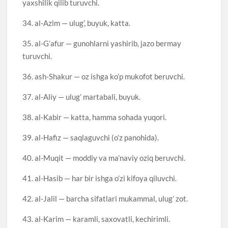
yaxshilik qilib turuvchi.
34. al-Azim — ulug’, buyuk, katta.
35. al-G’afur — gunohlarni yashirib, jazo bermay
turuvchi.
36. ash-Shakur — oz ishga ko’p mukofot beruvchi.
37. al-Aliy — ulug’ martabali, buyuk.
38. al-Kabir — katta, hamma sohada yuqori.
39. al-Hafiz — saqlaguvchi (o’z panohida).
40. al-Muqit — moddiy va ma’naviy oziq beruvchi.
41. al-Hasib — har bir ishga o’zi kifoya qiluvchi.
42. al-Jalil — barcha sifatlari mukammal, ulug’ zot.
43. al-Karim — karamli, saxovatli, kechirimli.