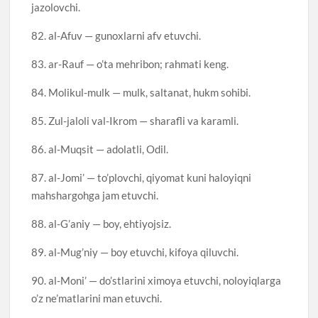
jazolovchi.
82. al-Afuv — gunoxlarni afv etuvchi.
83. ar-Rauf — o’ta mehribon; rahmati keng.
84. Molikul-mulk — mulk, saltanat, hukm sohibi.
85. Zul-jaloli val-Ikrom — sharafli va karamli.
86. al-Muqsit — adolatli, Odil.
87. al-Jomi’ — to’plovchi, qiyomat kuni haloyiqni
mahshargohga jam etuvchi.
88. al-G’aniy — boy, ehtiyojsiz.
89. al-Mug’niy — boy etuvchi, kifoya qiluvchi.
90. al-Moni’ — do’stlarini ximoya etuvchi, noloyiqlarga
o’z ne’matlarini man etuvchi.