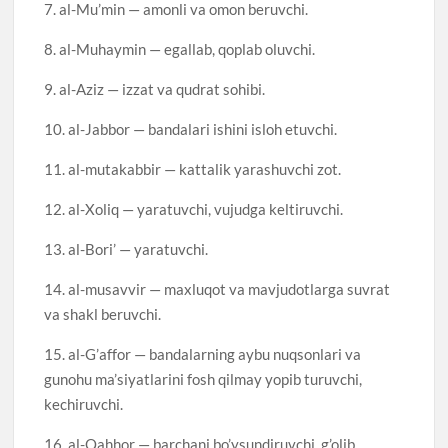
7. al-Mu’min — amonli va omon beruvchi.
8. al-Muhaymin — egallab, qoplab oluvchi.
9. al-Aziz — izzat va qudrat sohibi.
10. al-Jabbor — bandalari ishini isloh etuvchi.
11. al-mutakabbir — kattalik yarashuvchi zot.
12. al-Xoliq — yaratuvchi, vujudga keltiruvchi.
13. al-Bori’ — yaratuvchi.
14. al-musavvir — maxluqot va mavjudotlarga suvrat
va shakl beruvchi.
15. al-G’affor — bandalarning aybu nuqsonlari va
gunohu ma’siyatlarini fosh qilmay yopib turuvchi,
kechiruvchi.
16. al-Qahhor — barchani bo’ysundiruvchi, g’olib.