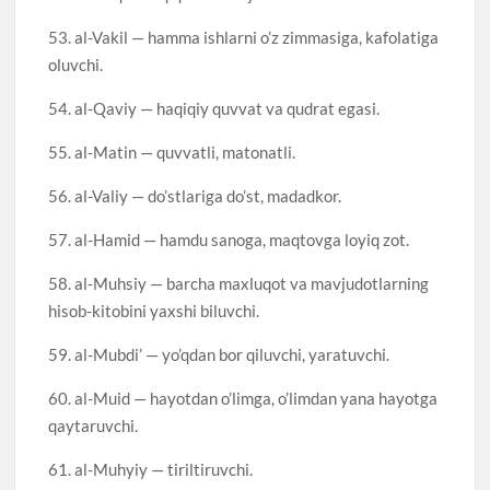
53. al-Vakil — hamma ishlarni o’z zimmasiga, kafolatiga
oluvchi.
54. al-Qaviy — haqiqiy quvvat va qudrat egasi.
55. al-Matin — quvvatli, matonatli.
56. al-Valiy — do’stlariga do’st, madadkor.
57. al-Hamid — hamdu sanoga, maqtovga loyiq zot.
58. al-Muhsiy — barcha maxluqot va mavjudotlarning
hisob-kitobini yaxshi biluvchi.
59. al-Mubdi’ — yo’qdan bor qiluvchi, yaratuvchi.
60. al-Muid — hayotdan o’limga, o’limdan yana hayotga
qaytaruvchi.
61. al-Muhyiy — tiriltiruvchi.