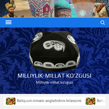
Skip
to
content
Search
MILLIYLIK-MILLAT KO'ZGUSI
Milliylik-millat ko'zgusi
Baliq uni nimani anglatishini bilasizmi
Baliqko’z nimani a