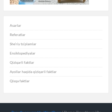
Asarlar
Referatlar
She’riy to’plamlar
Ensiklopediyalar
Qiziqarli faktlar
Ayollar haqida qiziqarli faktlar
Qisqa faktlar