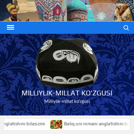
Skip
to
content
Search
MILLIYLIK-MILLAT KO'ZGUSI
Milliylik-millat ko'zgusi
tishini bilasizmi
Baliq uni nimani anglatishini bilasizmi