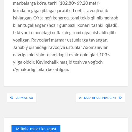
manbalarga ko’ra, tarhi (102,80×69,20 metr)
ko’ndalangiga qiblaga qaratib, II nefli, ravoqli qilib
ishlangan. O’rta nefi kengroq, tomi tekis qilinib mehrob
bilan tugallangan (hozir gumbazli xonani tashkil qiladi).
Ikki yon tomonidagi neflarning tomi qiya nishabli qilib
yopilgan. Ravoqlari marmar ustunlarga tayangan.
Janubiy qismidagi ravoq va ustunlar Axomaniylar
davriga oid, shim. qismidagi koshin qoldiqlari 1035
yilga oiddir. Keyinchalik masjid tosh va yog’och
o’ymakorligi bilan bezatilgan.
Post
ALMANAX
AL-MASJID AL-HAROM
menyusi
Milliylik-millat ko’zgusi