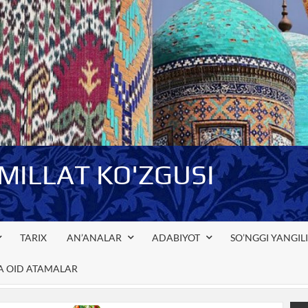
-MILLAT KO'ZGUSI
TARIX
AN’ANALAR
ADABIYOT
SO’NGGI YANGIL
GA OID ATAMALAR