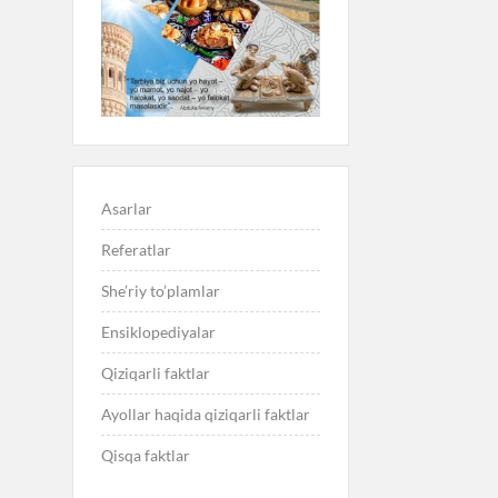
Asarlar
Referatlar
She’riy to’plamlar
Ensiklopediyalar
Qiziqarli faktlar
Ayollar haqida qiziqarli faktlar
Qisqa faktlar