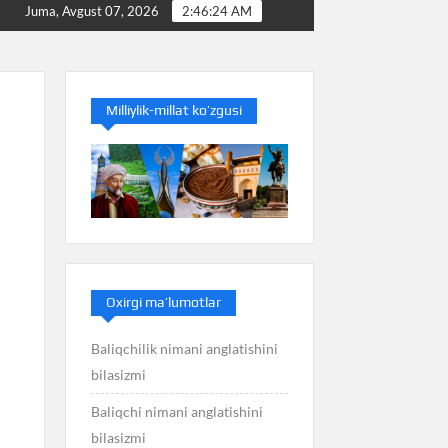
q nimani anglatishini bilasizmi
Balans nimani anglatishin
Juma, Avgust 07, 2026
2:46:25 AM
Milliylik-millat ko’zgusi
Oxirgi ma’lumotlar
Baliqchilik nimani anglatishini
bilasizmi
Baliqchi nimani anglatishini
bilasizmi