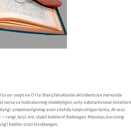
rta asr yaqin va O’rta Sharq falsafasida aktsidentsiya ma’nosida
) narsa va hodisalarning moddiyligini, asliy substantsional xislatlari
ligi, yo’qolmasligining asosi sifatida talqin etilgan bo’lsa, Al-oraz
— rangi, bo’yi, eni, shakli kabilarni ifodalagan. Masalan, kursining
’yog’i kabilar orazi hisoblangan.