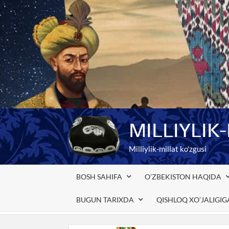
Skip
to
content
MILLIYLIK
Milliylik-millat ko'zgusi
BOSH SAHIFA
O’ZBEKISTON HAQIDA
BUGUN TARIXDA
QISHLOQ XO’JALIGI