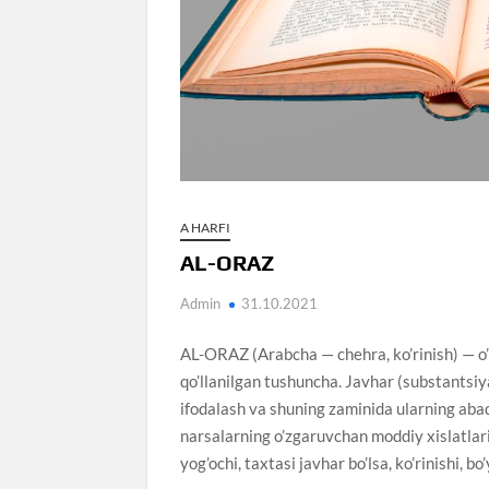
A HARFI
AL-ORAZ
Admin
31.10.2021
AL-ORAZ (Arabcha — chehra, ko’rinish) — o’
qo’llanilgan tushuncha. Javhar (substantsiya
ifodalash va shuning zaminida ularning abadiy
narsalarning o’zgaruvchan moddiy xislatlari 
yog’ochi, taxtasi javhar bo’lsa, ko’rinishi, bo