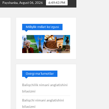
Baliqchilik nimani anglatishini bilasizmi
Bali
Payshanba, Avgust 06, 2026
6:49:44 PM
Milliylik-millat ko’zgusi
Oxirgi ma’lumotlar
Baliqchilik nimani anglatishini
bilasizmi
Baliqchi nimani anglatishini
bilasizmi