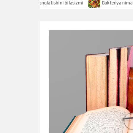
og nimani anglatishini bilasizmi
Bakteriya nimani anglati