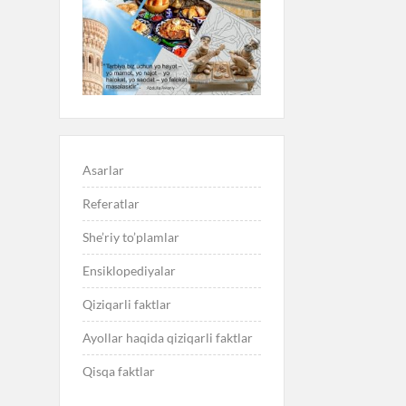
Asarlar
Referatlar
She’riy to’plamlar
Ensiklopediyalar
Qiziqarli faktlar
Ayollar haqida qiziqarli faktlar
Qisqa faktlar