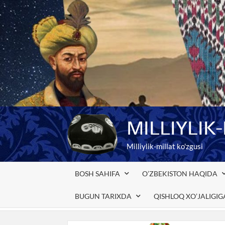
Skip
to
content
MILLIYLIK
Milliylik-millat ko'zgusi
BOSH SAHIFA
O’ZBEKISTON HAQIDA
BUGUN TARIXDA
QISHLOQ XO’JALIGI