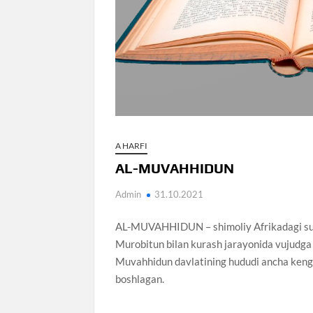
A HARFI
AL-MUVAHHIDUN
Admin
31.10.2021
AL-MUVAHHIDUN – shimoliy Afrikadagi sulo
Murobitun bilan kurash jarayonida vujudga 
Muvahhidun davlatining hududi ancha keng
boshlagan.