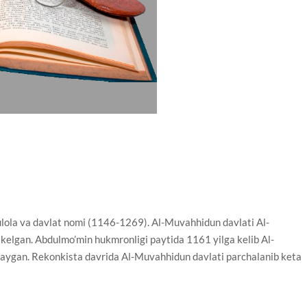
la va davlat nomi (1146-1269). Al-Muvahhidun davlati Al-
kelgan. Abdulmo’min hukmronligi paytida 1161 yilga kelib Al-
aygan. Rekonkista davrida Al-Muvahhidun davlati parchalanib keta