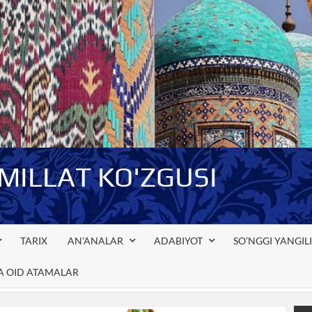
-MILLAT KO'ZGUSI
TARIX
AN’ANALAR
ADABIYOT
SO’NGGI YANGIL
GA OID ATAMALAR