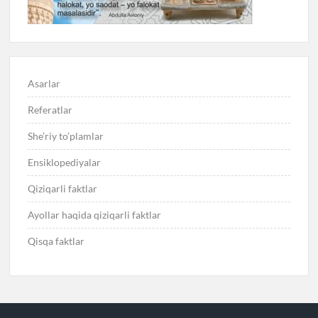
Asarlar
Referatlar
She’riy to’plamlar
Ensiklopediyalar
Qiziqarli faktlar
Ayollar haqida qiziqarli faktlar
Qisqa faktlar