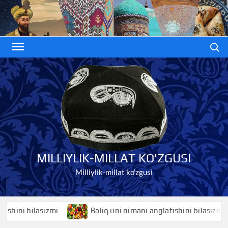
Skip
to
content
Search
MILLIYLIK-MILLAT KO'ZGUSI
Milliylik-millat ko'zgusi
i bilasizmi
Baliq uni nimani anglatishini bilasizmi