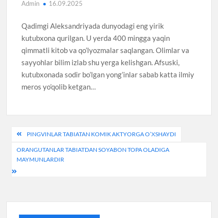
Admin
16.09.2025
Qadimgi Aleksandriyada dunyodagi eng yirik
kutubxona qurilgan. U yerda 400 mingga yaqin
qimmatli kitob va qo’lyozmalar saqlangan. Olimlar va
sayyohlar bilim izlab shu yerga kelishgan. Afsuski,
kutubxonada sodir bo’lgan yong’inlar sabab katta ilmiy
meros yo’qolib ketgan…
Post
PINGVINLAR TABIATAN KOMIK AKTYORGA O’XSHAYDI
menyusi
ORANGUTANLAR TABIATDAN SOYABON TOPA OLADIGA
MAYMUNLARDIR