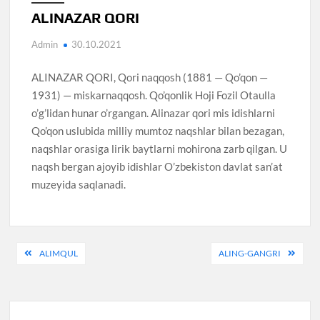
ALINAZAR QORI
Admin
30.10.2021
ALINAZAR QORI, Qori naqqosh (1881 — Qo’qon —
1931) — miskarnaqqosh. Qo’qonlik Hoji Fozil Otaulla
o’g’lidan hunar o’rgangan. Alinazar qori mis idishlarni
Qo’qon uslubida milliy mumtoz naqshlar bilan bezagan,
naqshlar orasiga lirik baytlarni mohirona zarb qilgan. U
naqsh bergan ajoyib idishlar O’zbekiston davlat san’at
muzeyida saqlanadi.
Post
ALIMQUL
ALING-GANGRI
menyusi