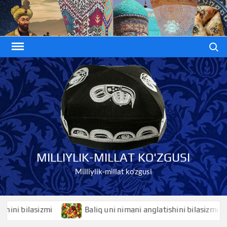
Skip
to
content
Search
MILLIYLIK-MILLAT KO'ZGUSI
Milliylik-millat ko'zgusi
 bilasizmi
Baliq uni nimani anglatishini bilasizmi