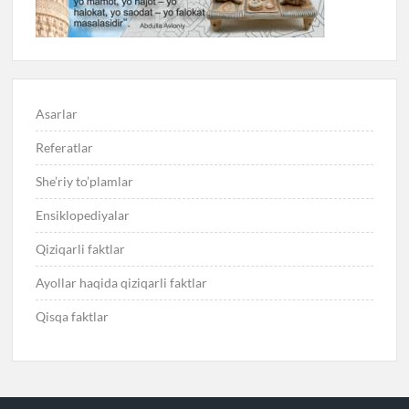
Asarlar
Referatlar
She’riy to’plamlar
Ensiklopediyalar
Qiziqarli faktlar
Ayollar haqida qiziqarli faktlar
Qisqa faktlar