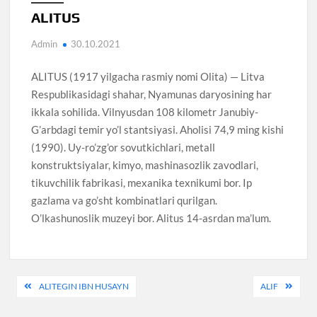
ALITUS
Admin
30.10.2021
ALITUS (1917 yilgacha rasmiy nomi Olita) — Litva
Respublikasidagi shahar, Nyamunas daryosining har
ikkala sohilida. Vilnyusdan 108 kilometr Janubiy-
G’arbdagi temir yo’l stantsiyasi. Aholisi 74,9 ming kishi
(1990). Uy-ro’zg’or sovutkichlari, metall
konstruktsiyalar, kimyo, mashinasozlik zavodlari,
tikuvchilik fabrikasi, mexanika texnikumi bor. Ip
gazlama va go’sht kombinatlari qurilgan.
O’lkashunoslik muzeyi bor. Alitus 14-asrdan ma’lum.
Post
ALITEGIN IBN HUSAYN
ALIF
menyusi