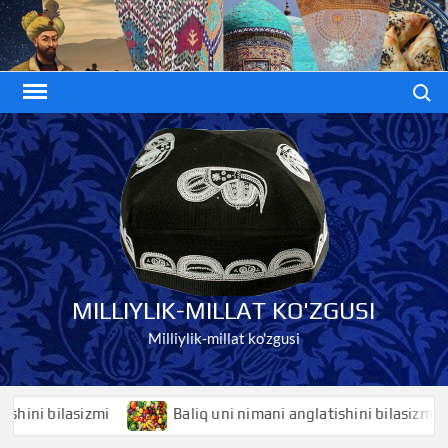
Skip
to
content
Search
MILLIYLIK-MILLAT KO'ZGUSI
Milliylik-millat ko'zgusi
ni bilasizmi
Baliq uni nimani anglatishini bilasizmi