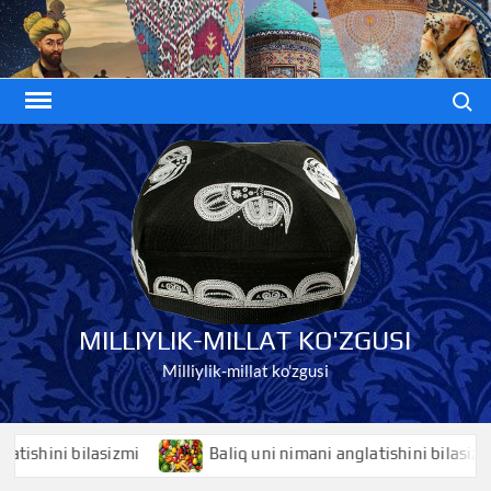
Skip
to
content
Search
MILLIYLIK-MILLAT KO'ZGUSI
Milliylik-millat ko'zgusi
hini bilasizmi
Baliq uni nimani anglatishini bilasizmi