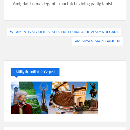
Amigdalit nima degani – murtak bezining yallig’lanishi.
Post
AMENTIVNIY SINDROM, ES-HUSH XIRALASHUVI NIMA DEGANI
menyusi
AMIMIYA NIMA DEGANI
Milliylik-millat ko’zgusi