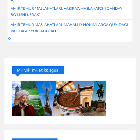
Post
AMIR TEMUR MASLAHATLARI: VAZIR VA MASLAHATCHI QANDAY
menyusi
BO’LISHI KERAK?
AMIR TEMUR MASLAHATLARI: MAHALLIY HOKIMLARGA QUYIDAGI
VAZIFALAR YUKLATILGAN
Milliylik-millat ko’zgusi