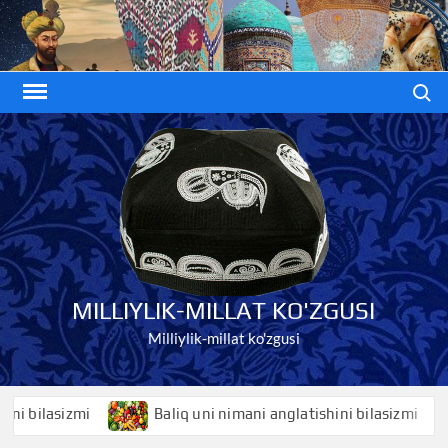
Skip
to
content
Search
MILLIYLIK-MILLAT KO'ZGUSI
Milliylik-millat ko'zgusi
ilasizmi
Baliq uni nimani anglatishini bilasizmi