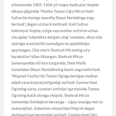
yilnomasida 1405-1406 yil voqea-hodisalari haqida
hikoya qilganida “Malika Tumon Og’o Mirzo Halil
Sulton farmoniga muvofiq Shayx Nuriddinga erga
beriladi”, degan so’zlarni keltiradi. Xalil Sulton
hokimiyat ilinjida, o’ziga xayrixohlar orttirish uchun
shu qadar tubanlikka borgan, ulug’ xonadon, ulkan oila
sha’niga isnod bo’lib tushadigan bu qabihlikdan
qaytmagan. Oila sha’ni Shohruh Mirzoning sa’y-
harakatlari bilan tiklangan. Shohruh Mirzo
Samarqandda olti kun turganida, Shoh Malik
tomonidan Shayx Nuriddinning boshi unga keltiriladi.
“Mujmali Fasihiy”da Tumon Og’oga berilgan mulklar
adadi yana ko’proq bo’lganligi aytiladi. Gavharshod
Og’oning saroy a’yonlari xotinlari qurshovida Tumon
Og’oning kutib olishga chiqishi, Shohruh Mirzo
tomonidan Sohibqiron bevasiga – o’gay onasiga mol va
mutavajihat, Xobushon viloyatidan Majroh degan
qishloqni ham berganligi aytiladi. Gavharshod Og’o