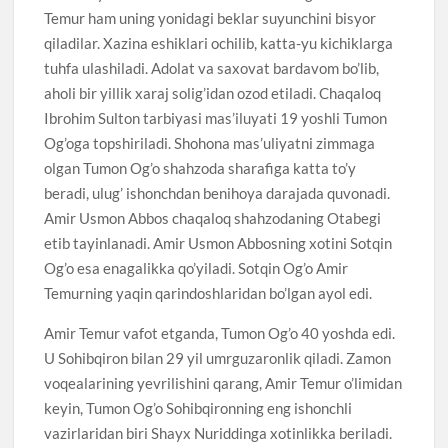
Temur ham uning yonidagi beklar suyunchini bisyor
qiladilar. Xazina eshiklari ochilib, katta-yu kichiklarga
tuhfa ulashiladi. Adolat va saxovat bardavom bo’lib,
aholi bir yillik xaraj solig’idan ozod etiladi. Chaqaloq
Ibrohim Sulton tarbiyasi mas’iluyati 19 yoshli Tumon
Og’oga topshiriladi. Shohona mas’uliyatni zimmaga
olgan Tumon Og’o shahzoda sharafiga katta to’y
beradi, ulug’ ishonchdan benihoya darajada quvonadi.
Amir Usmon Abbos chaqaloq shahzodaning Otabegi
etib tayinlanadi. Amir Usmon Abbosning xotini Sotqin
Og’o esa enagalikka qo’yiladi. Sotqin Og’o Amir
Temurning yaqin qarindoshlaridan bo’lgan ayol edi.
Amir Temur vafot etganda, Tumon Og’o 40 yoshda edi.
U Sohibqiron bilan 29 yil umrguzaronlik qiladi. Zamon
voqealarining yevrilishini qarang, Amir Temur o’limidan
keyin, Tumon Og’o Sohibqironning eng ishonchli
vazirlaridan biri Shayx Nuriddinga xotinlikka beriladi.