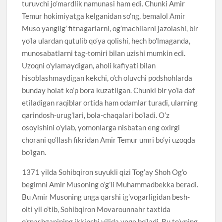
turuvchi jo’mardlik namunasi ham edi. Chunki Amir
Temur hokimiyatga kelganidan so’ng, bemalol Amir
Muso yanglig’ fitnagarlarni, og’machilarni jazolashi, bir
yo’la ulardan qutulib qo’ya qolishi, hech bo’lmaganda,
munosabatlarni tag-tomiri bilan uzishi mumkin edi.
Uzoqni o’ylamaydigan, aholi kafiyati bilan
hisoblashmaydigan kekchi, o’ch oluvchi podshohlarda
bunday holat ko’p bora kuzatilgan. Chunki bir yo’la daf
etiladigan raqiblar ortida ham odamlar turadi, ularning
qarindosh-urug’lari, bola-chaqalari bo’ladi. O’z
osoyishini o’ylab, yomonlarga nisbatan eng oxirgi
chorani qo’llash fikridan Amir Temur umri bo’yi uzoqda
bo’lgan.
1371 yilda Sohibqiron suyukli qizi Tog’ay Shoh Og’o
begimni Amir Musoning o’g’li Muhammadbekka beradi.
Bu Amir Musoning unga qarshi ig’vogarligidan besh-
olti yil o’tib, Sohibqiron Movarounnahr taxtida
o’rnashganining ikkinchi yilida voqe bo’ladi. Bu to’yning