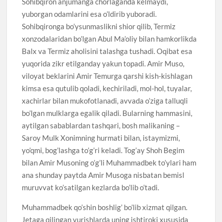
Sohibqiron anjumanga chorlaganda kelmaydi,
yuborgan odamlarini esa o’ldirib yuboradi.
Sohibqironga bo’ysunmaslikni shior qilib, Termiz
xonzodalaridan bo’lgan Abul Ma’oliy bilan hamkorlikda
Balx va Termiz aholisini talashga tushadi. Oqibat esa
yuqorida zikr etilganday yakun topadi. Amir Muso,
viloyat beklarini Amir Temurga qarshi kish-kishlagan
kimsa esa qutulib qoladi, kechiriladi, mol-hol, tuyalar,
xachirlar bilan mukofotlanadi, avvada o’ziga talluqli
bo’lgan mulklarga egalik qiladi. Bularning hammasini,
aytilgan sabablardan tashqari, bosh malikaning –
Saroy Mulk Xonimning hurmati bilan, istaymizmi,
yo’qmi, bog’lashga to’g’ri keladi. Tog’ay Shoh Begim
bilan Amir Musoning o’g’li Muhammadbek to’ylari ham
ana shunday paytda Amir Musoga nisbatan bemisl
muruvvat ko’satilgan kezlarda bo’lib o’tadi.
Muhammadbek qo’shin boshlig’ bo’lib xizmat qilgan.
Jetaga qilingan yurishlarda uning ishtiroki xususida