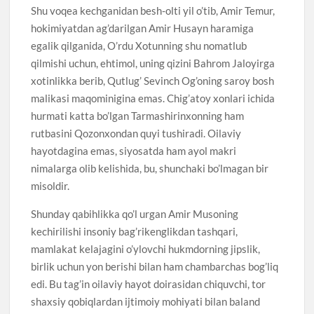
Shu voqea kechganidan besh-olti yil o’tib, Amir Temur,
hokimiyatdan ag’darilgan Amir Husayn haramiga
egalik qilganida, O’rdu Xotunning shu nomatlub
qilmishi uchun, ehtimol, uning qizini Bahrom Jaloyirga
xotinlikka berib, Qutlug’ Sevinch Og’oning saroy bosh
malikasi maqominigina emas. Chig’atoy xonlari ichida
hurmati katta bo’lgan Tarmashirinxonning ham
rutbasini Qozonxondan quyi tushiradi. Oilaviy
hayotdagina emas, siyosatda ham ayol makri
nimalarga olib kelishida, bu, shunchaki bo’lmagan bir
misoldir.
Shunday qabihlikka qo’l urgan Amir Musoning
kechirilishi insoniy bag’rikenglikdan tashqari,
mamlakat kelajagini o’ylovchi hukmdorning jipslik,
birlik uchun yon berishi bilan ham chambarchas bog’liq
edi. Bu tag’in oilaviy hayot doirasidan chiquvchi, tor
shaxsiy qobiqlardan ijtimoiy mohiyati bilan baland