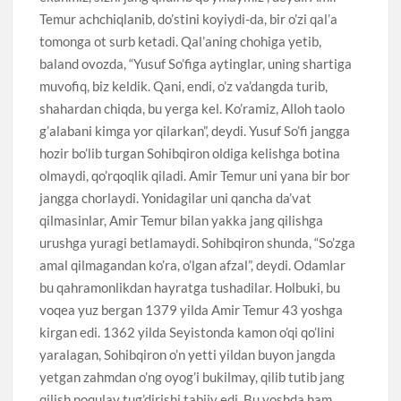
Temur achchiqlanib, do’stini koyiydi-da, bir o’zi qal’a
tomonga ot surb ketadi. Qal’aning chohiga yetib,
baland ovozda, “Yusuf So’figa aytinglar, uning shartiga
muvofiq, biz keldik. Qani, endi, o’z va’dangda turib,
shahardan chiqda, bu yerga kel. Ko’ramiz, Alloh taolo
g’alabani kimga yor qilarkan”, deydi. Yusuf So’fi jangga
hozir bo’lib turgan Sohibqiron oldiga kelishga botina
olmaydi, qo’rqoqlik qiladi. Amir Temur uni yana bir bor
jangga chorlaydi. Yonidagilar uni qancha da’vat
qilmasinlar, Amir Temur bilan yakka jang qilishga
urushga yuragi betlamaydi. Sohibqiron shunda, “So’zga
amal qilmagandan ko’ra, o’lgan afzal”, deydi. Odamlar
bu qahramonlikdan hayratga tushadilar. Holbuki, bu
voqea yuz bergan 1379 yilda Amir Temur 43 yoshga
kirgan edi. 1362 yilda Seyistonda kamon o’qi qo’lini
yaralagan, Sohibqiron o’n yetti yildan buyon jangda
yetgan zahmdan o’ng oyog’i bukilmay, qilib tutib jang
qilish noqulay tug’dirishi tabiiy edi. Bu yoshda ham,