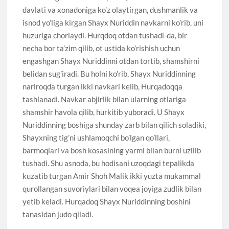
davlati va xonadoniga ko’z olaytirgan, dushmanlik va
isnod yo’liga kirgan Shayx Nuriddin navkarni ko’rib, uni
huzuriga chorlaydi. Hurqdoq otdan tushadi-da, bir
necha bor ta’zim qilib, ot ustida ko’rishish uchun
engashgan Shayx Nuriddinni otdan tortib, shamshirni
belidan sug’iradi. Bu holni ko’rib, Shayx Nuriddinning
nariroqda turgan ikki navkari kelib, Hurqadoqqa
tashlanadi. Navkar abjirlik bilan ularning otlariga
shamshir havola qilib, hurkitib yuboradi. U Shayx
Nuriddinning boshiga shunday zarb bilan qilich soladiki,
Shayxning tig’ni ushlamoqchi bo’lgan qo’llari,
barmoqlari va bosh kosasining yarmi bilan burni uzilib
tushadi. Shu asnoda, bu hodisani uzoqdagi tepalikda
kuzatib turgan Amir Shoh Malik ikki yuzta mukammal
qurollangan suvoriylari bilan voqea joyiga zudlik bilan
yetib keladi. Hurqadoq Shayx Nuriddinning boshini
tanasidan judo qiladi.