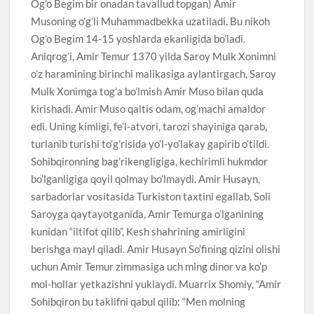
Og’o Begim bir onadan tavallud topgan) Amir
Musoning o’g’li Muhammadbekka uzatiladi. Bu nikoh
Og’o Begim 14-15 yoshlarda ekanligida bo’ladi.
Aniqrog’i, Amir Temur 1370 yilda Saroy Mulk Xonimni
o’z haramining birinchi malikasiga aylantirgach, Saroy
Mulk Xonimga tog’a bo’lmish Amir Muso bilan quda
kirishadi. Amir Muso qaltis odam, og’machi amaldor
edi. Uning kimligi, fe’l-atvori, tarozi shayiniga qarab,
turlanib turishi to’g’risida yo’l-yo’lakay gapirib o’tildi.
Sohibqironning bag’rikengligiga, kechirimli hukmdor
bo’lganligiga qoyil qolmay bo’lmaydi. Amir Husayn,
sarbadorlar vositasida Turkiston taxtini egallab, Soli
Saroyga qaytayotganida, Amir Temurga o’lganining
kunidan “iltifot qilib”, Kesh shahrining amirligini
berishga mayl qiladi. Amir Husayn So’fining qizini olishi
uchun Amir Temur zimmasiga uch ming dinor va ko’p
mol-hollar yetkazishni yuklaydi. Muarrix Shomiy, “Amir
Sohibqiron bu taklifni qabul qilib: “Men molning