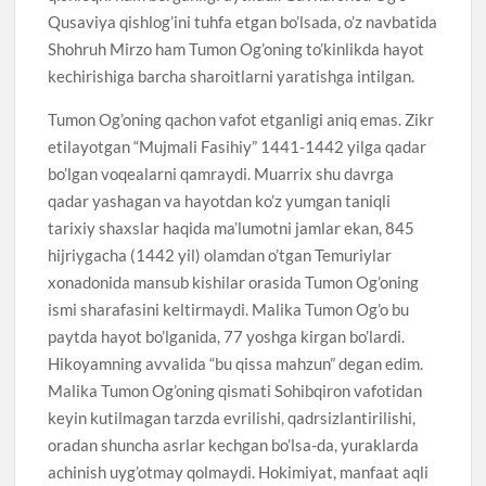
Qusaviya qishlog’ini tuhfa etgan bo’lsada, o’z navbatida
Shohruh Mirzo ham Tumon Og’oning to’kinlikda hayot
kechirishiga barcha sharoitlarni yaratishga intilgan.
Tumon Og’oning qachon vafot etganligi aniq emas. Zikr
etilayotgan “Mujmali Fasihiy” 1441-1442 yilga qadar
bo’lgan voqealarni qamraydi. Muarrix shu davrga
qadar yashagan va hayotdan ko’z yumgan taniqli
tarixiy shaxslar haqida ma’lumotni jamlar ekan, 845
hijriygacha (1442 yil) olamdan o’tgan Temuriylar
xonadonida mansub kishilar orasida Tumon Og’oning
ismi sharafasini keltirmaydi. Malika Tumon Og’o bu
paytda hayot bo’lganida, 77 yoshga kirgan bo’lardi.
Hikoyamning avvalida “bu qissa mahzun” degan edim.
Malika Tumon Og’oning qismati Sohibqiron vafotidan
keyin kutilmagan tarzda evrilishi, qadrsizlantirilishi,
oradan shuncha asrlar kechgan bo’lsa-da, yuraklarda
achinish uyg’otmay qolmaydi. Hokimiyat, manfaat aqli