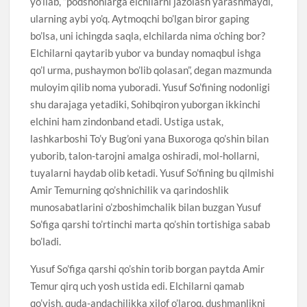
yo’llab, “podshohlarga elchilarni jazolash yarashmaydi,
ularning aybi yo’q. Aytmoqchi bo’lgan biror gaping
bo’lsa, uni ichingda saqla, elchilarda nima o’ching bor?
Elchilarni qaytarib yubor va bunday nomaqbul ishga
qo’l urma, pushaymon bo’lib qolasan”, degan mazmunda
muloyim qilib noma yuboradi. Yusuf So’fining nodonligi
shu darajaga yetadiki, Sohibqiron yuborgan ikkinchi
elchini ham zindonband etadi. Ustiga ustak,
lashkarboshi To’y Bug’oni yana Buxoroga qo’shin bilan
yuborib, talon-tarojni amalga oshiradi, mol-hollarni,
tuyalarni haydab olib ketadi. Yusuf So’fining bu qilmishi
Amir Temurning qo’shnichilik va qarindoshlik
munosabatlarini o’zboshimchalik bilan buzgan Yusuf
So’figa qarshi to’rtinchi marta qo’shin tortishiga sabab
bo’ladi.
Yusuf So’figa qarshi qo’shin torib borgan paytda Amir
Temur qirq uch yosh ustida edi. Elchilarni qamab
qo’yish, quda-andachilikka xilof o’laroq, dushmanlikni