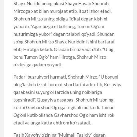
Shayx Nuriddinning ukasi Shayx Hasan Shohruh
Mirzoga xat bilan murojaat etib, itoat izhor etadi.
Shohruh Mirzo uning oldiga To’kal degan kishini
yuborib, “Agar bizga el bo’lsang, Tumon Og’oni
huzurimizga yubor”, degan talabni qo’yadi. Shundan
so’ng Shohruh Mirzo Shayx Nuriddin ishini bartaraf
etib, Hirotga keladi. Oradan bir oz vaqt o’tib, “Ulug’
bonu Tumon Og’o” ham Hirotga, Shohruh Mirzo
o’rdusiga qadam qo’yadi.
Padari buzrukvori hurmati, Shohruh Mirzo, “U bonuni
ulug’lashda izzat-hurmat shartlarini ado etib, Kusaviya
qasabasini suyurg’ol tarzida uning noiblariga
topshiradi”. Qusaviya qasabasi Shohruh Mirzoning
xotini Gavharshod Og’oga tegishli mulk edi. Tumon
Og’oni kutib olishda Gavharshod Og’o ham ishtirok
etadi va unga katta ehtirom ko’rsatadi.
Fasih Xavofiy o’zining “Mujmali Fasixiy” degan