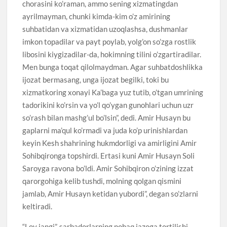
chorasini ko’raman, ammo sening xizmatingdan
ayrilmayman, chunki kimda-kim o’z amirining
suhbatidan va xizmatidan uzoqlashsa, dushmanlar
imkon topadilar va payt poylab, yolg’on so’zga rostlik
libosini kiygizadilar-da, hokimning tilini o’zgartiradilar.
Men bunga toqat qilolmaydman. Agar suhbatdoshlikka
ijozat bermasang, unga ijozat begilki, toki bu
xizmatkoring xonayi Ka’baga yuz tutib, o’tgan umrining
tadorikini ko’rsin va yo’l qo’ygan gunohlari uchun uzr
so’rash bilan mashg’ul bo’lsin”, dedi. Amir Husayn bu
gaplarni ma’qul ko’rmadi va juda ko’p urinishlardan
keyin Kesh shahrining hukmdorligi va amirligini Amir
Sohibqironga topshirdi. Ertasi kuni Amir Husayn Soli
Saroyga ravona bo’ldi. Amir Sohibqiron o’zining izzat
qarorgohiga kelib tushdi, molning qolgan qismini
jamlab, Amir Husayn ketidan yubordi”, degan so’zlarni
keltiradi.
“Loy jangi”, sarbadorlarning nohaq jazoga tortilishi,