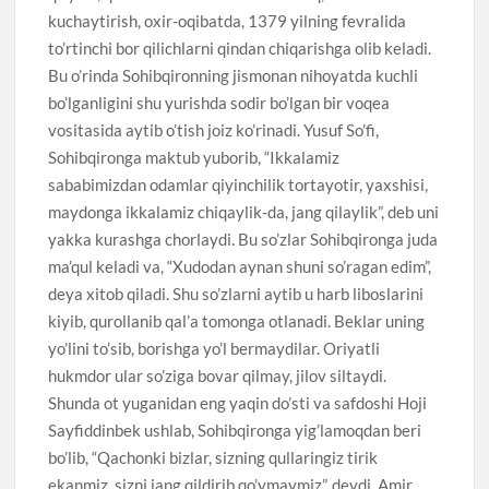
kuchaytirish, oxir-oqibatda, 1379 yilning fevralida
to’rtinchi bor qilichlarni qindan chiqarishga olib keladi.
Bu o’rinda Sohibqironning jismonan nihoyatda kuchli
bo’lganligini shu yurishda sodir bo’lgan bir voqea
vositasida aytib o’tish joiz ko’rinadi. Yusuf So’fi,
Sohibqironga maktub yuborib, “Ikkalamiz
sababimizdan odamlar qiyinchilik tortayotir, yaxshisi,
maydonga ikkalamiz chiqaylik-da, jang qilaylik”, deb uni
yakka kurashga chorlaydi. Bu so’zlar Sohibqironga juda
ma’qul keladi va, “Xudodan aynan shuni so’ragan edim”,
deya xitob qiladi. Shu so’zlarni aytib u harb liboslarini
kiyib, qurollanib qal’a tomonga otlanadi. Beklar uning
yo’lini to’sib, borishga yo’l bermaydilar. Oriyatli
hukmdor ular so’ziga bovar qilmay, jilov siltaydi.
Shunda ot yuganidan eng yaqin do’sti va safdoshi Hoji
Sayfiddinbek ushlab, Sohibqironga yig’lamoqdan beri
bo’lib, “Qachonki bizlar, sizning qullaringiz tirik
ekanmiz, sizni jang qildirib qo’ymaymiz”, deydi. Amir