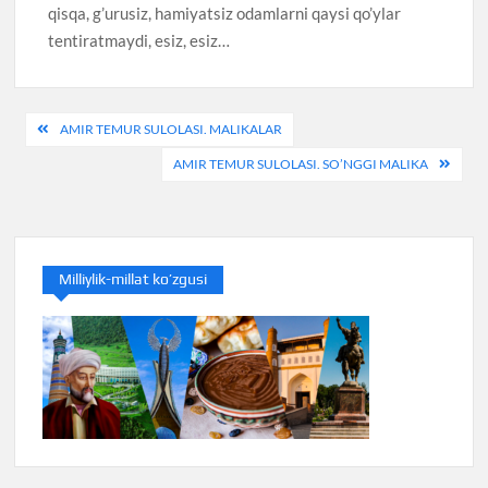
qisqa, g’urusiz, hamiyatsiz odamlarni qaysi qo’ylar
tentiratmaydi, esiz, esiz…
Post
AMIR TEMUR SULOLASI. MALIKALAR
menyusi
AMIR TEMUR SULOLASI. SO’NGGI MALIKA
Milliylik-millat ko’zgusi