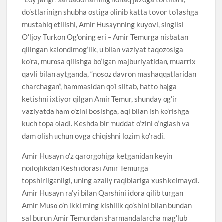
do’stlarinign shubha ostiga olinib katta tovon to’lashga
mustahiq etilishi, Amir Husaynning kuyovi, singlisi
O’ljoy Turkon Og’oning eri – Amir Temurga nisbatan
qilingan kalondimog’lik, u bilan vaziyat taqozosiga
ko’ra, murosa qilishga bo’lgan majburiyatidan, muarrix
qavli bilan aytganda, “nosoz davron mashaqqatlaridan
charchagan”, hammasidan qo’l siltab, hatto hajga
ketishni ixtiyor qilgan Amir Temur, shunday og’ir
vaziyatda ham o’zini bosishga, aql bilan ish ko’rishga
kuch topa oladi. Keshda bir muddat o’zini o’nglash va
dam olish uchun ovga chiqishni lozim ko’radi.
Amir Husayn o’z qarorgohiga ketganidan keyin
noilojlikdan Kesh idorasi Amir Temurga
topshirilganligi, uning azaliy raqiblariga xush kelmaydi.
Amir Husayn ra’yi bilan Qarshini idora qilib turgan
Amir Muso o’n ikki ming kishilik qo’shini bilan bundan
sal burun Amir Temurdan sharmandalarcha mag’lub