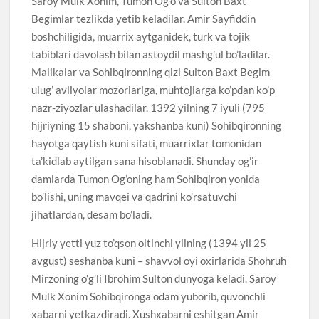
Saroy Mulk Xonim, Tumon Og’o va Sulton Baxt
Begimlar tezlikda yetib keladilar. Amir Sayfiddin
boshchiligida, muarrix aytganidek, turk va tojik
tabiblari davolash bilan astoydil mashg’ul bo’ladilar.
Malikalar va Sohibqironning qizi Sulton Baxt Begim
ulug’ avliyolar mozorlariga, muhtojlarga ko’pdan ko’p
nazr-ziyozlar ulashadilar. 1392 yilning 7 iyuli (795
hijriyning 15 shaboni, yakshanba kuni) Sohibqironning
hayotga qaytish kuni sifati, muarrixlar tomonidan
ta’kidlab aytilgan sana hisoblanadi. Shunday og’ir
damlarda Tumon Og’oning ham Sohibqiron yonida
bo’lishi, uning mavqei va qadrini ko’rsatuvchi
jihatlardan, desam bo’ladi.
Hijriy yetti yuz to’qson oltinchi yilning (1394 yil 25
avgust) seshanba kuni – shavvol oyi oxirlarida Shohruh
Mirzoning o’g’li Ibrohim Sulton dunyoga keladi. Saroy
Mulk Xonim Sohibqironga odam yuborib, quvonchli
xabarni yetkazdiradi. Xushxabarni eshitgan Amir