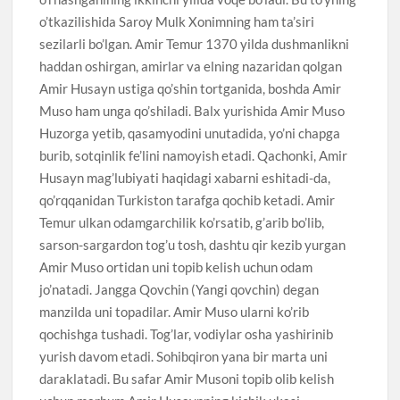
o’tkazilishida Saroy Mulk Xonimning ham ta’siri
sezilarli bo’lgan. Amir Temur 1370 yilda dushmanlikni
haddan oshirgan, amirlar va elning nazaridan qolgan
Amir Husayn ustiga qo’shin tortganida, boshda Amir
Muso ham unga qo’shiladi. Balx yurishida Amir Muso
Huzorga yetib, qasamyodini unutadida, yo’ni chapga
burib, sotqinlik fe’lini namoyish etadi. Qachonki, Amir
Husayn mag’lubiyati haqidagi xabarni eshitadi-da,
qo’rqqanidan Turkiston tarafga qochib ketadi. Amir
Temur ulkan odamgarchilik ko’rsatib, g’arib bo’lib,
sarson-sargardon tog’u tosh, dashtu qir kezib yurgan
Amir Muso ortidan uni topib kelish uchun odam
jo’natadi. Jangga Qovchin (Yangi qovchin) degan
manzilda uni topadilar. Amir Muso ularni ko’rib
qochishga tushadi. Tog’lar, vodiylar osha yashirinib
yurish davom etadi. Sohibqiron yana bir marta uni
daraklatadi. Bu safar Amir Musoni topib olib kelish