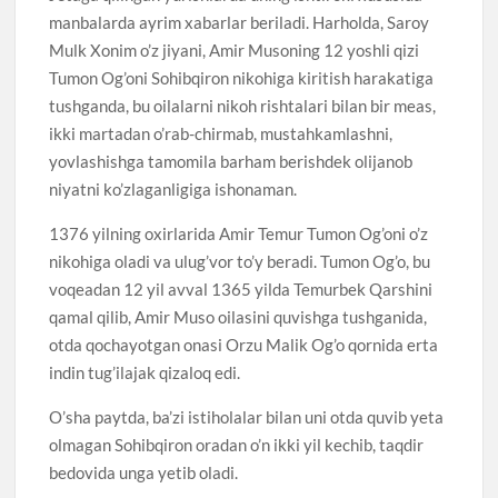
manbalarda ayrim xabarlar beriladi. Harholda, Saroy
Mulk Xonim o’z jiyani, Amir Musoning 12 yoshli qizi
Tumon Og’oni Sohibqiron nikohiga kiritish harakatiga
tushganda, bu oilalarni nikoh rishtalari bilan bir meas,
ikki martadan o’rab-chirmab, mustahkamlashni,
yovlashishga tamomila barham berishdek olijanob
niyatni ko’zlaganligiga ishonaman.
1376 yilning oxirlarida Amir Temur Tumon Og’oni o’z
nikohiga oladi va ulug’vor to’y beradi. Tumon Og’o, bu
voqeadan 12 yil avval 1365 yilda Temurbek Qarshini
qamal qilib, Amir Muso oilasini quvishga tushganida,
otda qochayotgan onasi Orzu Malik Og’o qornida erta
indin tug’ilajak qizaloq edi.
O’sha paytda, ba’zi istiholalar bilan uni otda quvib yeta
olmagan Sohibqiron oradan o’n ikki yil kechib, taqdir
bedovida unga yetib oladi.