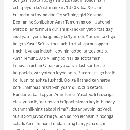
ochiq-oydin ko’rish mumkin. 1373 yilda Xorazm
hukmdorlari avlodidan Oq so’fining qizi Xonzoda
Begimning Sohibqiron Amir Temurning o’g’li Jahongir
Mirzo bilan turmush qurishi ikki hokimiyat o’rtasidagi
ziddiyatni yumshatganday bo’lgan edi. Xorazm taxtiga
kelgan Yusuf So’fi o’rtada uch-to’rt yil qaror topgan
tinchlik va qarindoshlik oyinini qo’pol tarzda buzib,
Amir Temur 1376 yilning oxirlarida To’xtamish
himoyasi uchun O’rusxonga qarshi lashkar tortib
ketganida, vaziyatdan foydalanib, Buxoro ustiga bosib
kelib, uni talashga tushadi. Qo’lga ilashadigan narsa
borki, hammasini ship-shiydam qilib, olib ketadi.
Bundan xabar topgan Amir Temur Yusuf So’fi huzuriga
elchi yuborib, “qarindosh bo’lganimizdan keyin, bunday
dushmanlikning sababi nima?”, degan savolni qo’yadi.
Yusuf So’fi javob o’rniga, Sohibqiron elchisini zindonga
soladi. Amir Temur shundan so’ng ham, yana elchi