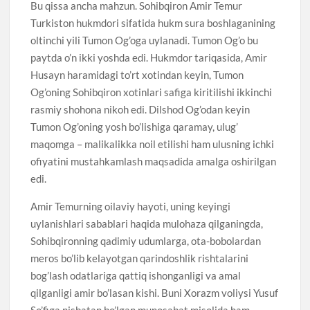
Bu qissa ancha mahzun. Sohibqiron Amir Temur
Turkiston hukmdori sifatida hukm sura boshlaganining
oltinchi yili Tumon Og’oga uylanadi. Tumon Og’o bu
paytda o’n ikki yoshda edi. Hukmdor tariqasida, Amir
Husayn haramidagi to’rt xotindan keyin, Tumon
Og’oning Sohibqiron xotinlari safiga kiritilishi ikkinchi
rasmiy shohona nikoh edi. Dilshod Og’odan keyin
Tumon Og’oning yosh bo’lishiga qaramay, ulug’
maqomga – malikalikka noil etilishi ham ulusning ichki
ofiyatini mustahkamlash maqsadida amalga oshirilgan
edi.
Amir Temurning oilaviy hayoti, uning keyingi
uylanishlari sabablari haqida mulohaza qilganingda,
Sohibqironning qadimiy udumlarga, ota-bobolardan
meros bo’lib kelayotgan qarindoshlik rishtalarini
bog’lash odatlariga qattiq ishonganligi va amal
qilganligi amir bo’lasan kishi. Buni Xorazm voliysi Yusuf
So’figa nisbatan bo’lgan munosabat misolida ham