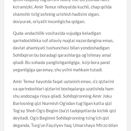
ko’ramizki, Amir Temur nihoyatda kuchli, chap qo’lda
shamshir to’lg’ashning urishish hadisini olgan,
dovyurak, oriyatli insonligicha qolgan.
Quda-andachilik vositasida vujudga keladigan
qarindoshlikka sof oilaviy nuqtai nazardangina emas,
davlat ahamiyati tushunchasi bilan yondoshadigan
Sohibqiron bu boradagi qarashlarga og’ishmay amal
qiladi. Bu sohada yanglishganligiga, ko’p bora pand
yeganligiga qaramay, shu yo’lni mahkam tutadi.
Amir Temur hayotda faqat uylanish emas, o’z qizlarini
va qarindoshlari qizlarini boshqalarga uzatishda ham
shu andozaga rioya qiladi. Sohibqironning Amir Joku
Barlosning qizi Nurmish Og’odan tug’ilgan katta qizi
Tog’ay Shoh Og’o Begim (ba’zi tadqiqotlarda kichik qizi
deyiladi. Og’o Begimni Sohibqironning to’ng’ich qizi
deganda, Turg’un Fayziyev haq. Umarshayx Mirzo bilan