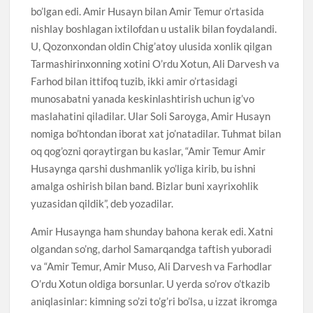
bo’lgan edi. Amir Husayn bilan Amir Temur o’rtasida
nishlay boshlagan ixtilofdan u ustalik bilan foydalandi.
U, Qozonxondan oldin Chig’atoy ulusida xonlik qilgan
Tarmashirinxonning xotini O’rdu Xotun, Ali Darvesh va
Farhod bilan ittifoq tuzib, ikki amir o’rtasidagi
munosabatni yanada keskinlashtirish uchun ig’vo
maslahatini qiladilar. Ular Soli Saroyga, Amir Husayn
nomiga bo’htondan iborat xat jo’natadilar. Tuhmat bilan
oq qog’ozni qoraytirgan bu kaslar, “Amir Temur Amir
Husaynga qarshi dushmanlik yo’liga kirib, bu ishni
amalga oshirish bilan band. Bizlar buni xayrixohlik
yuzasidan qildik”, deb yozadilar.
Amir Husaynga ham shunday bahona kerak edi. Xatni
olgandan so’ng, darhol Samarqandga taftish yuboradi
va “Amir Temur, Amir Muso, Ali Darvesh va Farhodlar
O’rdu Xotun oldiga borsunlar. U yerda so’rov o’tkazib
aniqlasinlar: kimning so’zi to’g’ri bo’lsa, u izzat ikromga