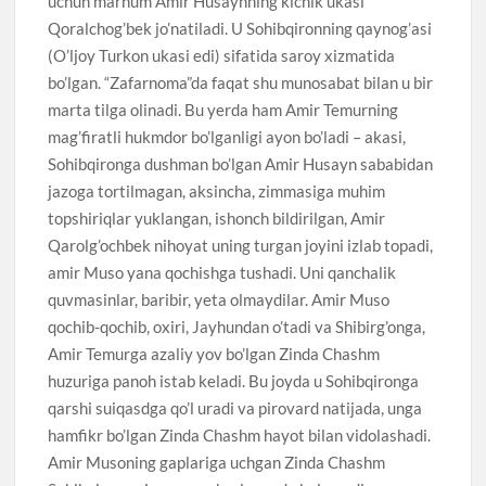
uchun marhum Amir Husaynning kichik ukasi
Qoralchog’bek jo’natiladi. U Sohibqironning qaynog’asi
(O’ljoy Turkon ukasi edi) sifatida saroy xizmatida
bo’lgan. “Zafarnoma”da faqat shu munosabat bilan u bir
marta tilga olinadi. Bu yerda ham Amir Temurning
mag’firatli hukmdor bo’lganligi ayon bo’ladi – akasi,
Sohibqironga dushman bo’lgan Amir Husayn sababidan
jazoga tortilmagan, aksincha, zimmasiga muhim
topshiriqlar yuklangan, ishonch bildirilgan, Amir
Qarolg’ochbek nihoyat uning turgan joyini izlab topadi,
amir Muso yana qochishga tushadi. Uni qanchalik
quvmasinlar, baribir, yeta olmaydilar. Amir Muso
qochib-qochib, oxiri, Jayhundan o’tadi va Shibirg’onga,
Amir Temurga azaliy yov bo’lgan Zinda Chashm
huzuriga panoh istab keladi. Bu joyda u Sohibqironga
qarshi suiqasdga qo’l uradi va pirovard natijada, unga
hamfikr bo’lgan Zinda Chashm hayot bilan vidolashadi.
Amir Musoning gaplariga uchgan Zinda Chashm