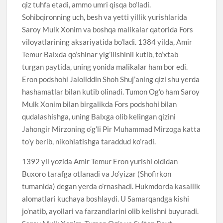
qiz tuhfa etadi, ammo umri qisqa bo’ladi.
Sohibqironning uch, besh va yetti yillik yurishlarida
Saroy Mulk Xonim va boshqa malikalar qatorida Fors
viloyatlarining aksariyatida bo’ladi. 1384 yilda, Amir
Temur Balxda qo’shinar yig’ilishinii kutib, to’xtab
turgan paytida, uning yonida malikalar ham bor edi.
Eron podshohi Jaloliddin Shoh Shuj’aning qizi shu yerda
hashamatlar bilan kutib olinadi. Tumon Og’o ham Saroy
Mulk Xonim bilan birgalikda Fors podshohi bilan
qudalashishga, uning Balxga olib kelingan qizini
Jahongir Mirzoning o’g’li Pir Muhammad Mirzoga katta
to’y berib, nikohlatishga taraddud ko’radi.
1392 yil yozida Amir Temur Eron yurishi oldidan
Buxoro tarafga otlanadi va Jo’yizar (Shofirkon
tumanida) degan yerda o’rnashadi. Hukmdorda kasallik
alomatlari kuchaya boshlaydi. U Samarqandga kishi
jo’natib, ayollari va farzandlarini olib kelishni buyuradi.