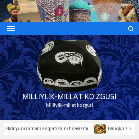
Skip
to
content
Search
MILLIYLIK-MILLAT KO'ZGUSI
Milliylik-millat ko'zgusi
ani anglatishini bilasizmi
Baliqko’z nimani anglatishini b