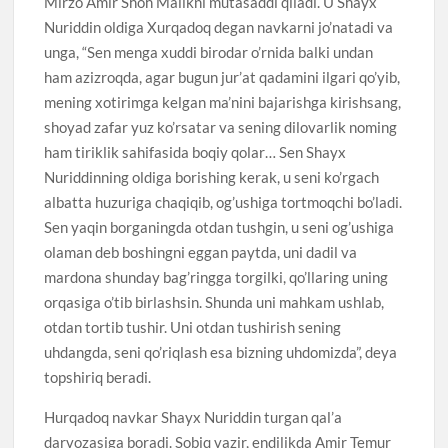
Mirzo Amir Shoh Malikni mutasaddi qiladi. U Shayx
Nuriddin oldiga Xurqadoq degan navkarni jo’natadi va
unga, “Sen menga xuddi birodar o’rnida balki undan
ham azizroqda, agar bugun jur’at qadamini ilgari qo’yib,
mening xotirimga kelgan ma’nini bajarishga kirishsang,
shoyad zafar yuz ko’rsatar va sening dilovarlik noming
ham tiriklik sahifasida boqiy qolar… Sen Shayx
Nuriddinning oldiga borishing kerak, u seni ko’rgach
albatta huzuriga chaqiqib, og’ushiga tortmoqchi bo’ladi.
Sen yaqin borganingda otdan tushgin, u seni og’ushiga
olaman deb boshingni eggan paytda, uni dadil va
mardona shunday bag’ringga torgilki, qo’llaring uning
orqasiga o’tib birlashsin. Shunda uni mahkam ushlab,
otdan tortib tushir. Uni otdan tushirish sening
uhdangda, seni qo’riqlash esa bizning uhdomizda”, deya
topshiriq beradi.
Hurqadoq navkar Shayx Nuriddin turgan qal’a
darvozasiga boradi. Sobiq vazir, endilikda Amir Temur