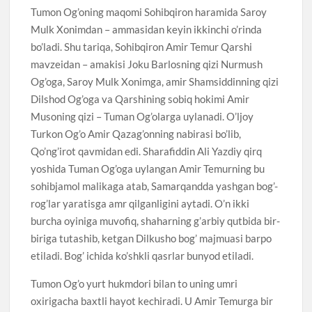
Tumon Og’oning maqomi Sohibqiron haramida Saroy
Mulk Xonimdan – ammasidan keyin ikkinchi o’rinda
bo’ladi. Shu tariqa, Sohibqiron Amir Temur Qarshi
mavzeidan – amakisi Joku Barlosning qizi Nurmush
Og’oga, Saroy Mulk Xonimga, amir Shamsiddinning qizi
Dilshod Og’oga va Qarshining sobiq hokimi Amir
Musoning qizi – Tuman Og’olarga uylanadi. O’ljoy
Turkon Og’o Amir Qazag’onning nabirasi bo’lib,
Qo’ng’irot qavmidan edi. Sharafiddin Ali Yazdiy qirq
yoshida Tuman Og’oga uylangan Amir Temurning bu
sohibjamol malikaga atab, Samarqandda yashgan bog’-
rog’lar yaratisga amr qilganligini aytadi. O’n ikki
burcha oyiniga muvofiq, shaharning g’arbiy qutbida bir-
biriga tutashib, ketgan Dilkusho bog’ majmuasi barpo
etiladi. Bog’ ichida ko’shkli qasrlar bunyod etiladi.
Tumon Og’o yurt hukmdori bilan to uning umri
oxirigacha baxtli hayot kechiradi. U Amir Temurga bir