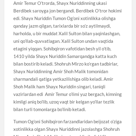
Amir Temur O’trorda, Shayx Nuriddinning ukasi
Berdibek saroyga jon bergandi. Berdibek O’tror hokimi
edi. Shayx Nuriddin Tumon Og’oni xotinlikka olishga
qanday jazm qilgan, tarixlarda bir so’z aytilmaydi,
harholda, u bir muddat Xalil Sulton bilan yaqinlashgan,
uni qo’llab-quvvatlagan. Xalil Sulton undan vaqtida
etagini yiqqan. Sohibqiron vafotidan besh yil o’tib,
1410 yilda Shayx Nuriddin Samarqandga katta kuch
bilan bostirib keladi. Shohruh Mirzo ko’rgan tadbirlar,
Shayx Nuriddinning Amir Shoh Malik tomonidan
sharmandali qatlga yetkazilishiga olib keladi. Amir
Shoh Malik ham Shayx Nuriddin singari, taniqli
vazirlardan edi Amir Temur o’limi yuz bergach, kimning
kimligi aniq bo’lib, uzoq vaqt bir kelgan yo’llar tezlik
bilan turli tomonlarga bo’linib ketadi.
Tumon Og’oni Sohibqiron farzandlaridan beijozat o’ziga
xotinlikka olgan Shayx Nuriddinni jazolashga Shohruh