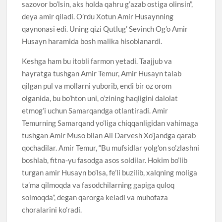
sazovor bo’lsin, aks holda qahru g’azab ostiga olinsin”,
deya amir qiladi. O’rdu Xotun Amir Husaynning
qaynonasi edi. Uning qizi Qutlug’ Sevinch Og’o Amir
Husayn haramida bosh malika hisoblanardi.
Keshga ham bu itobli farmon yetadi. Taajjub va
hayratga tushgan Amir Temur, Amir Husayn talab
qilgan pul va mollarni yuborib, endi bir oz orom
olganida, bu bo’hton uni, o’zining haqligini dalolat
etmog’i uchun Samarqandga otlantiradi. Amir
Temurning Samarqand yo’liga chiqqanligidan vahimaga
tushgan Amir Muso bilan Ali Darvesh Xo’jandga qarab
qochadilar. Amir Temur, “Bu mufsidlar yolg’on so’zlashni
boshlab, fitna-yu fasodga asos soldilar. Hokim bo’lib
turgan amir Husayn bo’lsa, fe’li buzilib, xalqning moliga
ta’ma qilmoqda va fasodchilarning gapiga quloq
solmoqda”, degan qarorga keladi va muhofaza
choralarini ko’radi.