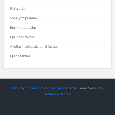
Referatlar
She’riy to’plamlar
Ensiklopediyalar
Qiziqarli faktlar
Ayollar haqida qiziqarli faktlar
Qisqa faktlar
Proudly powered by WordPress
|
Theme: TimesNews
|
By
ThemeSpiral.com
.