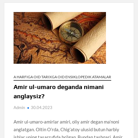
A HARFIGA OID TARIXGA OID ENSIKLOPEDIK ATAMALAR
Amir ul-umaro deganda nimani
anglaysiz?
Admin
30.04.2023
Amir ul-umaro-amirlar amiri, oliy amir degan ma’noni
anglatgan. Oltin O’rda, Chig’atoy ulusid butun harbiy
ishlar uning tasarrufida bo’lgan. Bundan tashqari, Amir