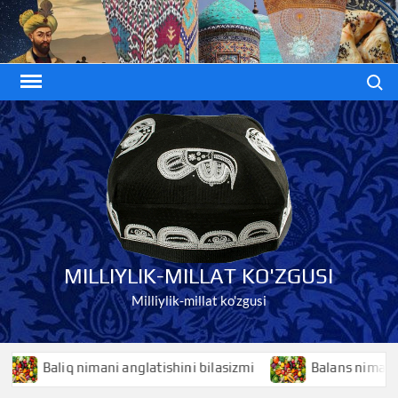
Skip
to
content
Search
MILLIYLIK-MILLAT KO'ZGUSI
Milliylik-millat ko'zgusi
Baliq nimani anglatishini bilasizmi
Balans nimani angla