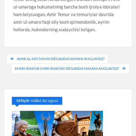
ul-umaroga hukumatning barcha bosh ijroiya idoralari
ham bo’ysungan. Amir Temur va temuriylar davrida
amir ul-umaro faqt oliy bosh qo’mondonlik, ayrim
hollarda, hukmdorning xudaychisi bo’lgan.
Post
AMIR AL-MO’MININ DEGANDA NIMANI ANGLAYSIZ?
menyusi
AMIRI SHIKOR (MIRI SHIKOR) DEGANDA NIMANI ANGLAYSIZ?
Milliylik-millat ko’zgusi