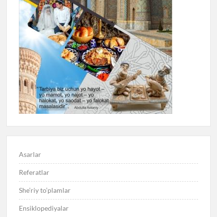
Asarlar
Referatlar
She’riy to’plamlar
Ensiklopediyalar