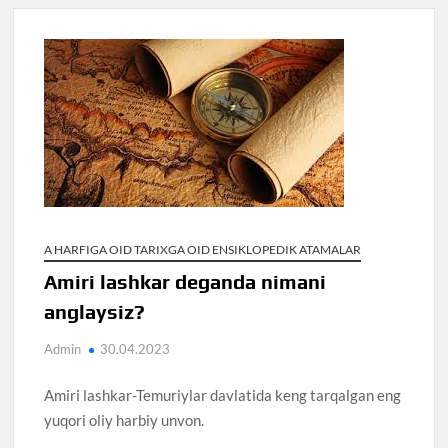
A HARFIGA OID TARIXGA OID ENSIKLOPEDIK ATAMALAR
Amiri lashkar deganda nimani
anglaysiz?
Admin
30.04.2023
Amiri lashkar-Temuriylar davlatida keng tarqalgan eng
yuqori oliy harbiy unvon.