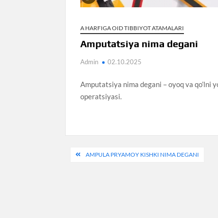
A HARFIGA OID TIBBIYOT ATAMALARI
Amputatsiya nima degani
Admin
02.10.2025
Amputatsiya nima degani – oyoq va qo’lni yo
operatsiyasi.
Post
AMPULA PRYAMOY KISHKI NIMA DEGANI
menyusi