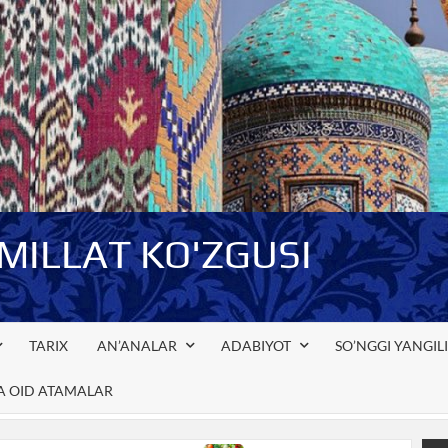
-MILLAT KO'ZGUSI
TARIX
AN’ANALAR
ADABIYOT
SO’NGGI YANGIL
GA OID ATAMALAR