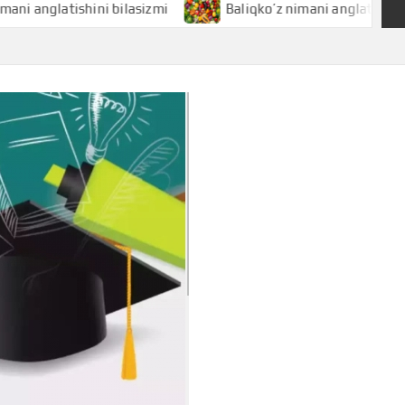
latishini bilasizmi
Baliqko’z nimani anglatishini bilasizm