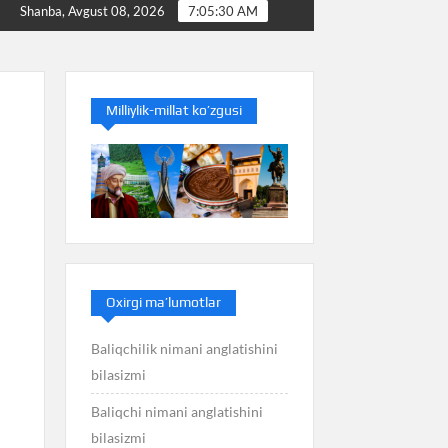
i
Baliq nimani anglatishini bilasizmi
Balans nima
Shanba, Avgust 08, 2026
7:05:31 AM
Milliylik-millat ko’zgusi
Oxirgi ma’lumotlar
Baliqchilik nimani anglatishini
bilasizmi
Baliqchi nimani anglatishini
bilasizmi