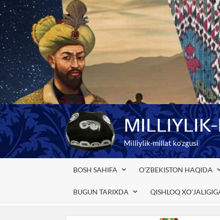
Skip
to
content
MILLIYLIK
Milliylik-millat ko'zgusi
BOSH SAHIFA
O’ZBEKISTON HAQIDA
BUGUN TARIXDA
QISHLOQ XO’JALIGI