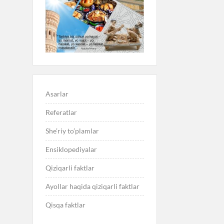
Asarlar
Referatlar
She’riy to’plamlar
Ensiklopediyalar
Qiziqarli faktlar
Ayollar haqida qiziqarli faktlar
Qisqa faktlar