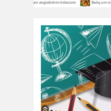
liqchi nimani anglatishini bilasizmi
Baliq uni nimani ang