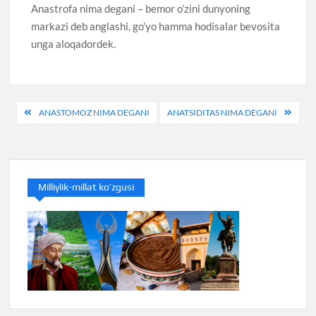
Anastrofa nima degani – bemor o’zini dunyoning
markazi deb anglashi, go’yo hamma hodisalar bevosita
unga aloqadordek.
Post
ANASTOMOZ NIMA DEGANI
ANATSIDITAS NIMA DEGANI
menyusi
Milliylik-millat ko’zgusi