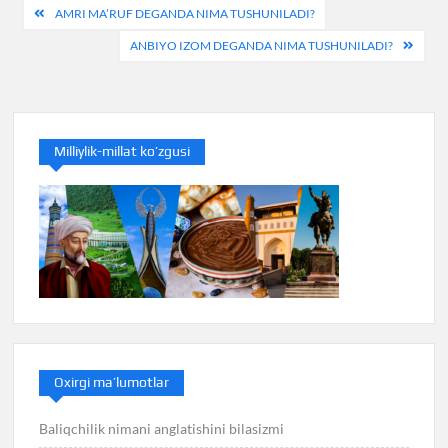
Post
AMRI MA’RUF DEGANDA NIMA TUSHUNILADI?
menyusi
ANBIYO IZOM DEGANDA NIMA TUSHUNILADI?
Milliylik-millat ko’zgusi
Oxirgi ma’lumotlar
Baliqchilik nimani anglatishini bilasizmi