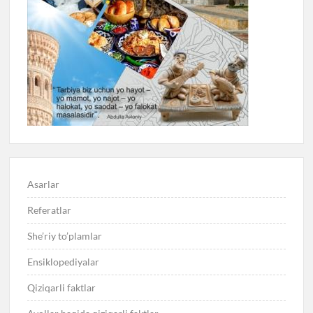
Asarlar
Referatlar
She’riy to’plamlar
Ensiklopediyalar
Qiziqarli faktlar