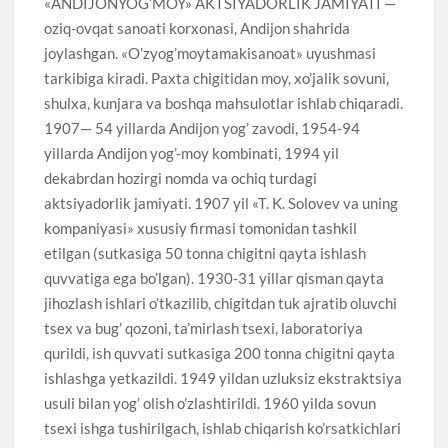
«ANDIJONYOG’MOY» AKTSIYADORLIK JAMIYATI —
oziq-ovqat sanoati korxonasi, Andijon shahrida
joylashgan. «O’zyog’moytamakisanoat» uyushmasi
tarkibiga kiradi. Paxta chigitidan moy, xo’jalik sovuni,
shulxa, kunjara va boshqa mahsulotlar ishlab chiqaradi.
1907— 54 yillarda Andijon yog’ zavodi, 1954-94
yillarda Andijon yog’-moy kombinati, 1994 yil
dekabrdan hozirgi nomda va ochiq turdagi
aktsiyadorlik jamiyati. 1907 yil «T. K. Solovev va uning
kompaniyasi» xususiy firmasi tomonidan tashkil
etilgan (sutkasiga 50 tonna chigitni qayta ishlash
quvvatiga ega bo’lgan). 1930-31 yillar qisman qayta
jihozlash ishlari o’tkazilib, chigitdan tuk ajratib oluvchi
tsex va bug’ qozoni, ta’mirlash tsexi, laboratoriya
qurildi, ish quvvati sutkasiga 200 tonna chigitni qayta
ishlashga yetkazildi. 1949 yildan uzluksiz ekstraktsiya
usuli bilan yog’ olish o’zlashtirildi. 1960 yilda sovun
tsexi ishga tushirilgach, ishlab chiqarish ko’rsatkichlari