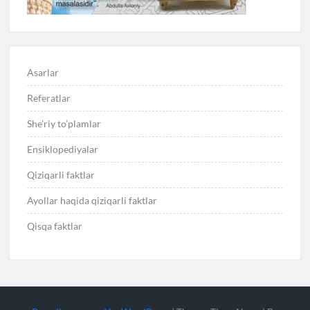
Asarlar
Referatlar
She’riy to’plamlar
Ensiklopediyalar
Qiziqarli faktlar
Ayollar haqida qiziqarli faktlar
Qisqa faktlar