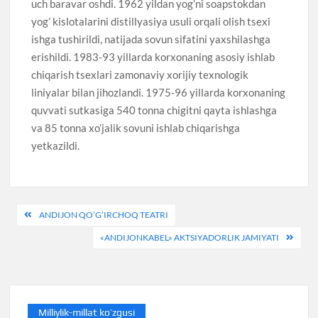
uch baravar oshdi. 1962 yildan yog’ni soapstokdan
yog’ kislotalarini distillyasiya usuli orqali olish tsexi
ishga tushirildi, natijada sovun sifatini yaxshilashga
erishildi. 1983-93 yillarda korxonaning asosiy ishlab
chiqarish tsexlari zamonaviy xorijiy texnologik
liniyalar bilan jihozlandi. 1975-96 yillarda korxonaning
quvvati sutkasiga 540 tonna chigitni qayta ishlashga
va 85 tonna xo’jalik sovuni ishlab chiqarishga
yetkazildi.
Post
ANDIJON QO’G’IRCHOQ TEATRI
menyusi
«ANDIJONKABEL» AKTSIYADORLIK JAMIYATI
Milliylik-millat ko’zgusi