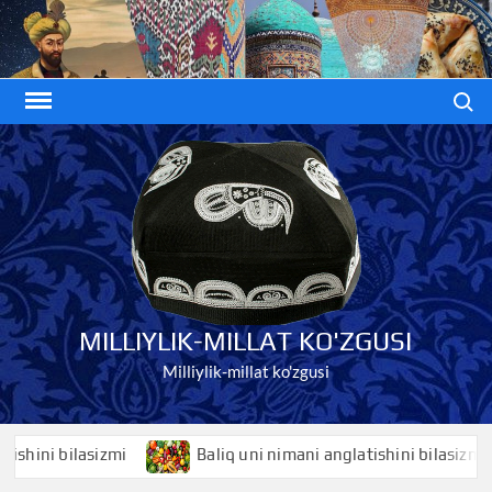
Skip
to
content
Search
MILLIYLIK-MILLAT KO'ZGUSI
Milliylik-millat ko'zgusi
ini bilasizmi
Baliq uni nimani anglatishini bilasizmi