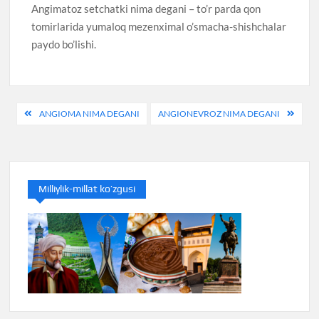
Angimatoz setchatki nima degani – to’r parda qon
tomirlarida yumaloq mezenximal o’smacha-shishchalar
paydo bo’lishi.
Post
ANGIOMA NIMA DEGANI
ANGIONEVROZ NIMA DEGANI
menyusi
Milliylik-millat ko’zgusi