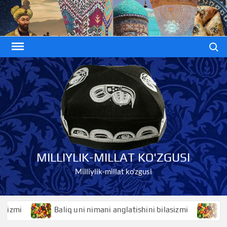
Skip
to
content
Search
MILLIYLIK-MILLAT KO'ZGUSI
Milliylik-millat ko'zgusi
zmi
Baliq uni nimani anglatishini bilasizmi
Baliqk