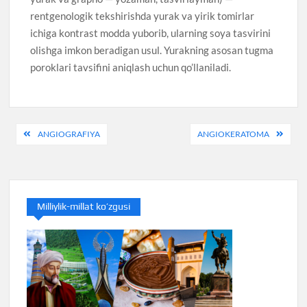
rentgenologik tekshirishda yurak va yirik tomirlar
ichiga kontrast modda yuborib, ularning soya tasvirini
olishga imkon beradigan usul. Yurakning asosan tugma
poroklari tavsifini aniqlash uchun qo’llaniladi.
Post
ANGIOGRAFIYA
ANGIOKERATOMA
menyusi
Milliylik-millat ko’zgusi