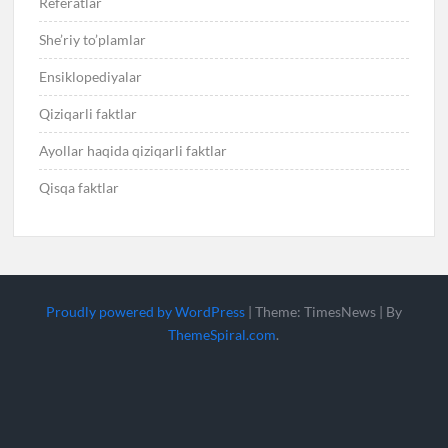
Referatlar
She’riy to’plamlar
Ensiklopediyalar
Qiziqarli faktlar
Ayollar haqida qiziqarli faktlar
Qisqa faktlar
Proudly powered by WordPress
|
Theme: TimesNews
|
By
ThemeSpiral.com
.