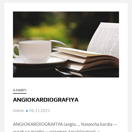
A HARFI
ANGIOKARDIOGRAFIYA
Admin
06.11.2021
ANGIOKARDIOGRAFIYA (angio…, Yunoncha kardia —
yurak va grapho — yozaman, tasvirlayman) —