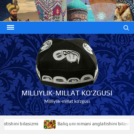
Skip
to
content
Search
MILLIYLIK-MILLAT KO'ZGUSI
Milliylik-millat ko'zgusi
hini bilasizmi
Baliq uni nimani anglatishini bilasizmi