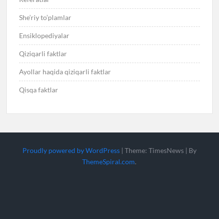
She’riy to’plamlar
Ensiklopediyalar
Qiziqarli faktlar
Ayollar haqida qiziqarli faktlar
Qisqa faktlar
Proudly powered by WordPress
|
Theme: TimesNews
|
By
ThemeSpiral.com
.