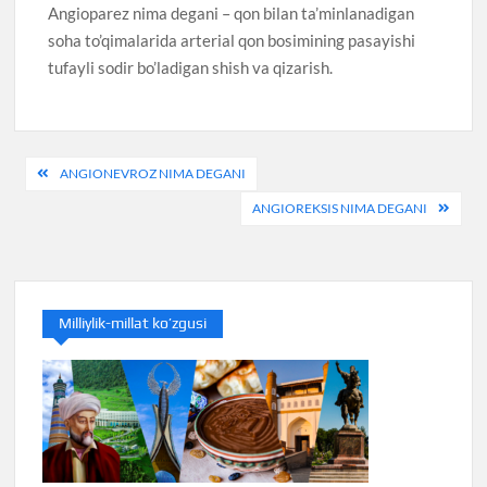
Angioparez nima degani – qon bilan ta’minlanadigan
soha to’qimalarida arterial qon bosimining pasayishi
tufayli sodir bo’ladigan shish va qizarish.
Post
ANGIONEVROZ NIMA DEGANI
menyusi
ANGIOREKSIS NIMA DEGANI
Milliylik-millat ko’zgusi