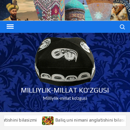
Skip
to
content
Search
MILLIYLIK-MILLAT KO'ZGUSI
Milliylik-millat ko'zgusi
hini bilasizmi
Baliq uni nimani anglatishini bilasizmi