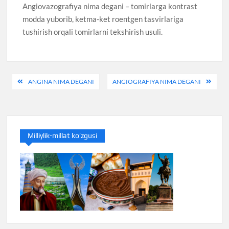
Angiovazografiya nima degani – tomirlarga kontrast
modda yuborib, ketma-ket roentgen tasvirlariga
tushirish orqali tomirlarni tekshirish usuli.
Post
ANGINA NIMA DEGANI
ANGIOGRAFIYA NIMA DEGANI
menyusi
Milliylik-millat ko’zgusi