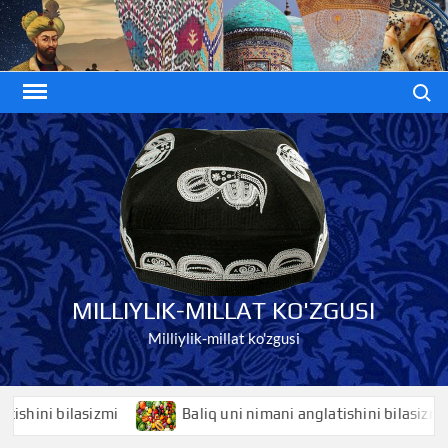
Skip
to
content
Search
MILLIYLIK-MILLAT KO'ZGUSI
Milliylik-millat ko'zgusi
hini bilasizmi
Baliq uni nimani anglatishini bilasizmi