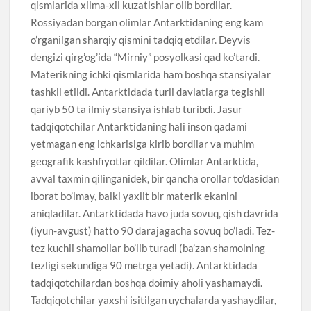
qismlarida xilma-xil kuzatishlar olib bordilar.
Rossiyadan borgan olimlar Antarktidaning eng kam
o’rganilgan sharqiy qismini tadqiq etdilar. Deyvis
dengizi qirg’og’ida “Mirniy” posyolkasi qad ko’tardi.
Materikning ichki qismlarida ham boshqa stansiyalar
tashkil etildi. Antarktidada turli davlatlarga tegishli
qariyb 50 ta ilmiy stansiya ishlab turibdi. Jasur
tadqiqotchilar Antarktidaning hali inson qadami
yetmagan eng ichkarisiga kirib bordilar va muhim
geografik kashfiyotlar qildilar. Olimlar Antarktida,
avval taxmin qilinganidek, bir qancha orollar to’dasidan
iborat bo’lmay, balki yaxlit bir materik ekanini
aniqladilar. Antarktidada havo juda sovuq, qish davrida
(iyun-avgust) hatto 90 darajagacha sovuq bo’ladi. Tez-
tez kuchli shamollar bo’lib turadi (ba’zan shamolning
tezligi sekundiga 90 metrga yetadi). Antarktidada
tadqiqotchilardan boshqa doimiy aholi yashamaydi.
Tadqiqotchilar yaxshi isitilgan uychalarda yashaydilar,