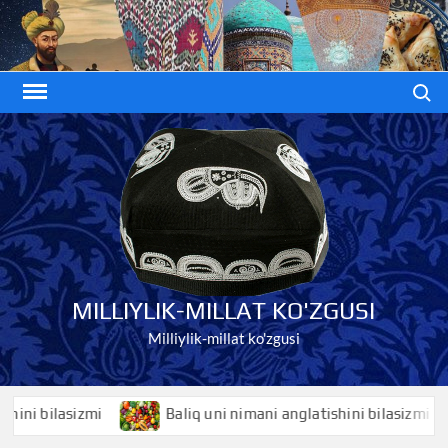
Skip
to
content
Search
MILLIYLIK-MILLAT KO'ZGUSI
Milliylik-millat ko'zgusi
bilasizmi
Baliq uni nimani anglatishini bilasizmi