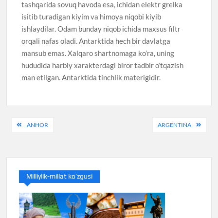
tashqarida sovuq havoda esa, ichidan elektr grelka
isitib turadigan kiyim va himoya niqobi kiyib
ishlaydilar. Odam bunday niqob ichida maxsus filtr
orqali nafas oladi. Antarktida hech bir davlatga
mansub emas. Xalqaro shartnomaga ko’ra, uning
hududida harbiy xarakterdagi biror tadbir o’tqazish
man etilgan. Antarktida tinchlik materigidir.
Post
ANHOR
ARGENTINA
menyusi
Milliylik-millat ko’zgusi