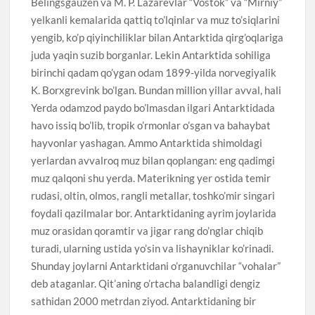
Belingsgauzen va M. P. Lazarevlar “Vostok” va “Mirniy”
yelkanli kemalarida qattiq to’lqinlar va muz to’siqlarini
yengib, ko’p qiyinchiliklar bilan Antarktida qirg’oqlariga
juda yaqin suzib borganlar. Lekin Antarktida sohiliga
birinchi qadam qo’ygan odam 1899-yilda norvegiyalik
K. Borxgrevink bo’lgan. Bundan million yillar avval, hali
Yerda odamzod paydo bo’lmasdan ilgari Antarktidada
havo issiq bo’lib, tropik o’rmonlar o’sgan va bahaybat
hayvonlar yashagan. Ammo Antarktida shimoldagi
yerlardan avvalroq muz bilan qoplangan: eng qadimgi
muz qalqoni shu yerda. Materikning yer ostida temir
rudasi, oltin, olmos, rangli metallar, toshko’mir singari
foydali qazilmalar bor. Antarktidaning ayrim joylarida
muz orasidan qoramtir va jigar rang do’nglar chiqib
turadi, ularning ustida yo’sin va lishayniklar ko’rinadi.
Shunday joylarni Antarktidani o’rganuvchilar “vohalar”
deb ataganlar. Qit’aning o’rtacha balandligi dengiz
sathidan 2000 metrdan ziyod. Antarktidaning bir