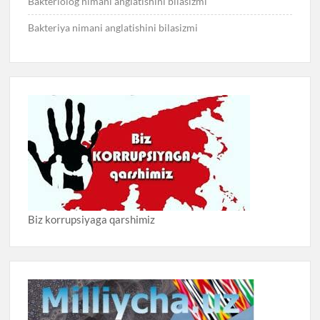
Bakteriolog nimani anglatishini bilasizmi
Bakteriya nimani anglatishini bilasizmi
Biz korrupsiyaga qarshimiz