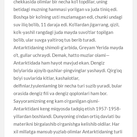
chekkasida olimlar bir necha ko’l topdilar, uning
betidagi muzning hammasi yorilgan va juda tiniq edi.
Boshqa bir ko’lning usti muzlamagan edi, chunki undagi
suv iliq bo’lib, 11 daraja edi. Ko’llardan jigarrang, qizil,
ko’k-yashil rangdagi juda mayda suvo’tlar topilgan
bo’lib, ular suvga yaltiroq tus berib turadi.
Antarktidaning shimoli-g’arbida, Greyam Yerida mayda
o’t, gullar uchraydi. Demak, hatto muzlar olami—
Antarktidada ham hayot mavjud ekan. Dengiz
bo’ylarida ajoyib qushlar-pingvinglar yashaydi. Qirg’oq
bo’yi suvlarida kitlar, kashalotlar,
delfinlar,tyulenlamlng bir necha turi suzib yuradi, bular
orasida dengiz fili va dengiz qoplonlari ham bor.
Sayyoramizning eng kam o’rganilgan qismi-
Antarktidani keng miqyosda tadqiq etish 1957-1958-
yillardan boshlandi. Dunyoning o’ndan ortiq davlati bu
materikni birgalashib o’rganishga kelishib oldilar. Har
xil millatga mansub yuzlab olimlar Antarktidaning turli