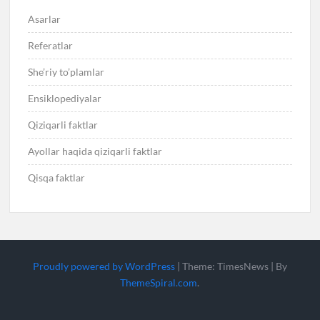
Asarlar
Referatlar
She’riy to’plamlar
Ensiklopediyalar
Qiziqarli faktlar
Ayollar haqida qiziqarli faktlar
Qisqa faktlar
Proudly powered by WordPress
|
Theme: TimesNews
|
By
ThemeSpiral.com
.