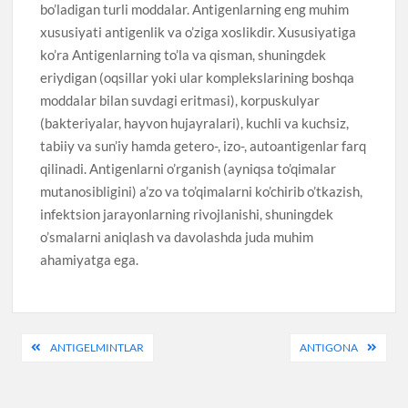
bo’ladigan turli moddalar. Antigenlarning eng muhim
xususiyati antigenlik va o’ziga xoslikdir. Xususiyatiga
ko’ra Antigenlarning to’la va qisman, shuningdek
eriydigan (oqsillar yoki ular komplekslarining boshqa
moddalar bilan suvdagi eritmasi), korpuskulyar
(bakteriyalar, hayvon hujayralari), kuchli va kuchsiz,
tabiiy va sun’iy hamda getero-, izo-, autoantigenlar farq
qilinadi. Antigenlarni o’rganish (ayniqsa to’qimalar
mutanosibligini) a’zo va to’qimalarni ko’chirib o’tkazish,
infektsion jarayonlarning rivojlanishi, shuningdek
o’smalarni aniqlash va davolashda juda muhim
ahamiyatga ega.
Post
ANTIGELMINTLAR
ANTIGONA
menyusi