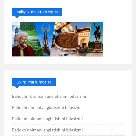
Milliylik-millat ko’zgusi
Oxirgi ma’lumotlar
Baliqchilik nimani anglatishini bilasizmi
Baliqchi nimani anglatishini bilasizmi
Baliq uni nimani anglatishini bilasizmi
Baliqko’z nimani anglatishini bilasizmi