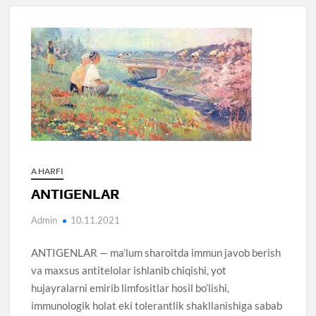
A HARFI
ANTIGENLAR
Admin
10.11.2021
ANTIGENLAR — ma’lum sharoitda immun javob berish
va maxsus antitelolar ishlanib chiqishi, yot
hujayralarni emirib limfositlar hosil bo’lishi,
immunologik holat eki tolerantlik shakllanishiga sabab