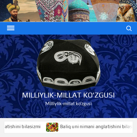
Skip
to
content
Search
MILLIYLIK-MILLAT KO'ZGUSI
Milliylik-millat ko'zgusi
shini bilasizmi
Baliq uni nimani anglatishini bilasizmi