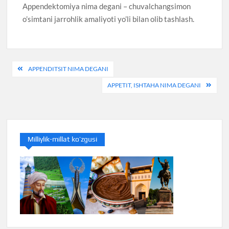
Appendektomiya nima degani – chuvalchangsimon
o’simtani jarrohlik amaliyoti yo’li bilan olib tashlash.
Post
APPENDITSIT NIMA DEGANI
menyusi
APPETIT, ISHTAHA NIMA DEGANI
Milliylik-millat ko’zgusi