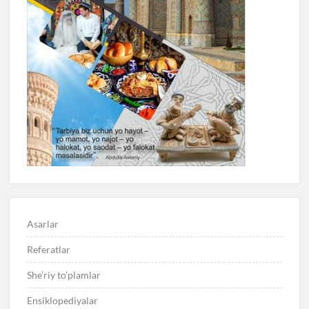
Asarlar
Referatlar
She’riy to’plamlar
Ensiklopediyalar