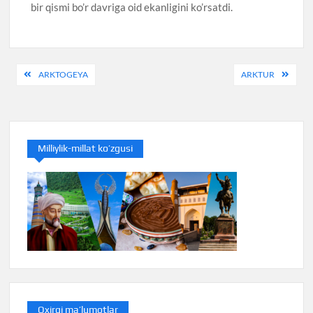
bir qismi bo’r davriga oid ekanligini ko’rsatdi.
Post
ARKTOGEYA
ARKTUR
menyusi
Milliylik-millat ko’zgusi
Oxirgi ma’lumotlar