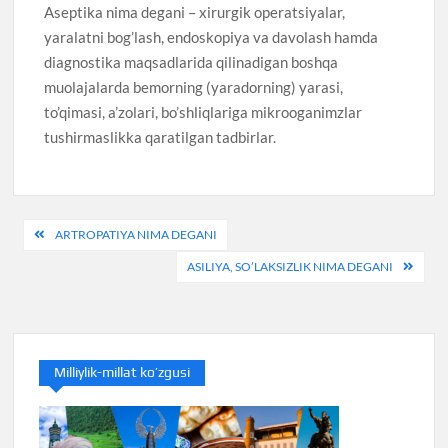
Aseptika nima degani – xirurgik operatsiyalar,
yaralatni bog’lash, endoskopiya va davolash hamda
diagnostika maqsadlarida qilinadigan boshqa
muolajalarda bemorning (yaradorning) yarasi,
to’qimasi, a’zolari, bo’shliqlariga mikrooganimzlar
tushirmaslikka qaratilgan tadbirlar.
Post
ARTROPATIYA NIMA DEGANI
menyusi
ASILIYA, SO’LAKSIZLIK NIMA DEGANI
Milliylik-millat ko’zgusi