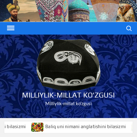
Skip
to
content
Search
MILLIYLIK-MILLAT KO'ZGUSI
Milliylik-millat ko'zgusi
lasizmi
Baliq uni nimani anglatishini bilasizmi
B