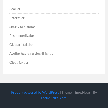
Asarlar
Referatlar
She’riy to’plamlar
Ensiklopediyalar
Qiziqarli faktlar
Ayollar haqida qiziqarli faktlar
Qisqa faktlar
Proudly powered by WordPress
|
Theme: TimesNews
|
By
ThemeSpiral.com
.