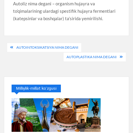
Autoliz nima degani – organism hujayra va
to’qimalarining ulardagi spestifik hujayra fermentlari
(katepsinlar va boshqalar) ta’sirida yemirilishi.
Post
AUTOINTOKSIKATSIYA NIMA DEGANI
menyusi
AUTOPLASTIKA NIMA DEGANI
Milliylik-millat ko’zgusi