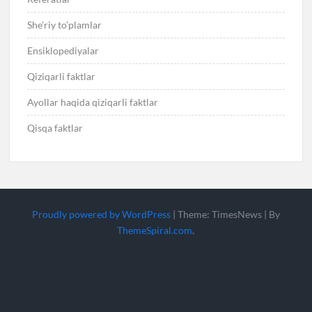
She’riy to’plamlar
Ensiklopediyalar
Qiziqarli faktlar
Ayollar haqida qiziqarli faktlar
Qisqa faktlar
Proudly powered by WordPress
|
Theme: TimesNews
|
By
ThemeSpiral.com
.