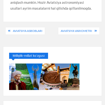
aniqlash mumkin. Hozir Aviatsiya astronomiyasi
usullari ayrim masalalarni hal qilishda qo’llanilmoqda.
Post
AVIATSIYA ASBOBLARI
AVIATSIYA VARIOMETRI
menyusi
Milliylik-millat ko’zgusi