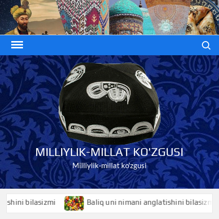
Skip
to
content
Search
MILLIYLIK-MILLAT KO'ZGUSI
Milliylik-millat ko'zgusi
ini bilasizmi
Baliq uni nimani anglatishini bilasizmi