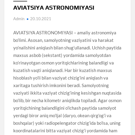
AVIATSIYA ASTRONOMIYASI
Admin
20.10.2021
AVIATSIYA ASTRONOMIYASI – amaliy astronomiya
bo’limi. Asosan, samolyotning vaziyatini va harakat
yo’nalishini aniqlash bilan shug’ullanadi. Uchish paytida
maxsus asbob (sekstant) yordamida samolyotdan
ko’rinayotgan osmon yoritqichlarining balandligi va
kuzatish vaqti aniqlanadi. Har bir kuzatish maxsus
hisoblash yo’li bilan vaziyat chizig’ini aniqlash va
xaritaga tushirish imkonini beradi. Samolyotning
vaziyati ikkita vaziyat chizig’ining kesishgan nuqtasida
bo’lib, bir necha kilometr aniqlikda topiladi. Agar osmon
yoritqichining balandligini o’lchash paytida samolyot
yerdagi biror aniq mo’ljal (daryo, okean qirg’og’i va
boshqalar) yoki radiopelengator chizig’ida bo’lsa, uning
koordinatalarini bitta vaziyat chizig’i yordamida ham