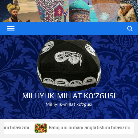
Skip
to
content
Search
MILLIYLIK-MILLAT KO'ZGUSI
Milliylik-millat ko'zgusi
bilasizmi
Baliq uni nimani anglatishini bilasizmi