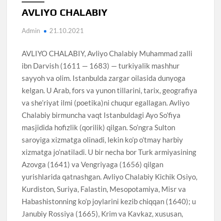
AVLIYO CHALABIY
Admin
21.10.2021
AVLIYO CHALABIY, Avliyo Chalabiy Muhammad zalli
ibn Darvish (1611 — 1683) — turkiyalik mashhur
sayyoh va olim. Istanbulda zargar oilasida dunyoga
kelgan. U Arab, fors va yunon tillarini, tarix, geografiya
va she’riyat ilmi (poetika)ni chuqur egallagan. Avliyo
Chalabiy birmuncha vaqt Istanbuldagi Ayo So’fiya
masjidida hofizlik (qorilik) qilgan. So’ngra Sulton
saroyiga xizmatga olinadi, lekin ko’p o’tmay harbiy
xizmatga jo’natiladi. U bir necha bor Turk armiyasining
Azovga (1641) va Vengriyaga (1656) qilgan
yurishlarida qatnashgan. Avliyo Chalabiy Kichik Osiyo,
Kurdiston, Suriya, Falastin, Mesopotamiya, Misr va
Habashistonning ko’p joylarini kezib chiqqan (1640); u
Janubiy Rossiya (1665), Krim va Kavkaz, xususan,