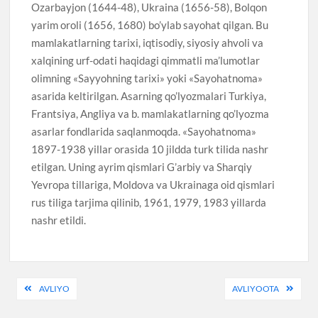
Ozarbayjon (1644-48), Ukraina (1656-58), Bolqon
yarim oroli (1656, 1680) bo’ylab sayohat qilgan. Bu
mamlakatlarning tarixi, iqtisodiy, siyosiy ahvoli va
xalqining urf-odati haqidagi qimmatli ma’lumotlar
olimning «Sayyohning tarixi» yoki «Sayohatnoma»
asarida keltirilgan. Asarning qo’lyozmalari Turkiya,
Frantsiya, Angliya va b. mamlakatlarning qo’lyozma
asarlar fondlarida saqlanmoqda. «Sayohatnoma»
1897-1938 yillar orasida 10 jildda turk tilida nashr
etilgan. Uning ayrim qismlari G’arbiy va Sharqiy
Yevropa tillariga, Moldova va Ukrainaga oid qismlari
rus tiliga tarjima qilinib, 1961, 1979, 1983 yillarda
nashr etildi.
Post
AVLIYO
AVLIYOOTA
menyusi