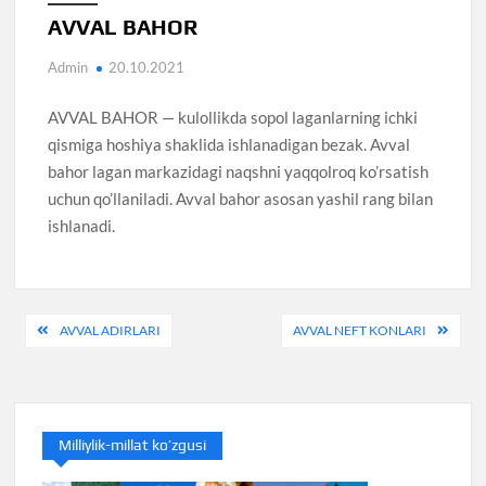
AVVAL BAHOR
Admin
20.10.2021
AVVAL BAHOR — kulollikda sopol laganlarning ichki
qismiga hoshiya shaklida ishlanadigan bezak. Avval
bahor lagan markazidagi naqshni yaqqolroq ko’rsatish
uchun qo’llaniladi. Avval bahor asosan yashil rang bilan
ishlanadi.
Post
AVVAL ADIRLARI
AVVAL NEFT KONLARI
menyusi
Milliylik-millat ko’zgusi