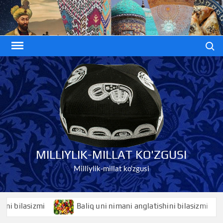
Skip
to
content
Search
MILLIYLIK-MILLAT KO'ZGUSI
Milliylik-millat ko'zgusi
ilasizmi
Baliq uni nimani anglatishini bilasizmi