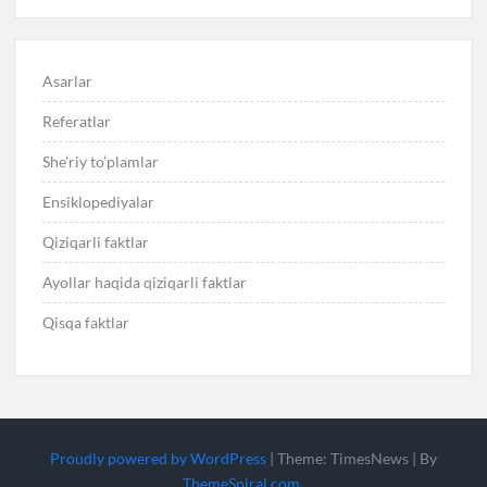
Asarlar
Referatlar
She’riy to’plamlar
Ensiklopediyalar
Qiziqarli faktlar
Ayollar haqida qiziqarli faktlar
Qisqa faktlar
Proudly powered by WordPress
|
Theme: TimesNews
|
By
ThemeSpiral.com
.