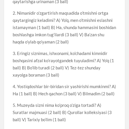
qaytarishga urinaman (3 ball)
2. Nimanidir o’zgartirish maqsadida o’tmishni ortga
qaytargingiz keladimi? A) Yo’q, men o’tmishni eslashni
istamayman (1 ball) B) Ha, shunda hammasini boshidan
boshlashga imkon tug’ilardi (3 ball) V) Ba’zan shu
haqda o’ylab qo’yaman (2 ball)
3. Eringiz siznimas, ishxonami, ko’chadami kimnidir
boshqasini afzal ko’rayotgandek tuyuladimi? A) Yo’q (1
ball) B) Bo’lib turadi (2 ball) V) Tez-tez shunday
xayolga boraman (3 ball)
4. Yostiqdoshlar bir-biridan sir yashirishi mumkinmi? A)
Ha (1 ball) B) Hech qachon (3 ball) V) Bilmadim (2 ball)
5. Muzeyda sizni nima ko’proq o’ziga tortadi? A)
Suratlar majmuasi (2 ball) B) Qurollar kolleksiyasi (3
ball) V) Tarixiy bo’lim (1 ball)