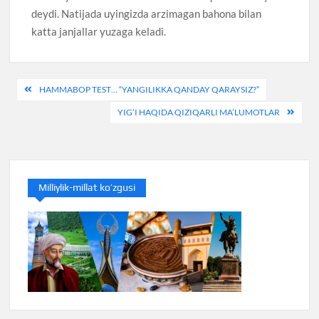
deydi. Natijada uyingizda arzimagan bahona bilan
katta janjallar yuzaga keladi.
Post
HAMMABOP TEST… “YANGILIKKA QANDAY QARAYSIZ?”
menyusi
YIG’I HAQIDA QIZIQARLI MA’LUMOTLAR
Milliylik-millat ko’zgusi