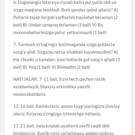
6. Dugonangiz lotereya o’ynab katta pul yutib oldi va
sizga maqtana boshladi. Buni qanday qabul qilasiz? A)
Pullarni tejab-tergab sarflashni maslahat beraman (2
ball) B) Undan uzoqroq bo’laman (3 ball) V) Bu
munosabatlarimizga putur yetkazmaydi (1 ball)
7. Turmush o’rtog’ingiz kutilmaganda sizga guldasta
sovg’a qildi. Sizga bu narsa shubhali tuyulmaydimi? A)
Ha, chunki, u kamdan- kam hollarda gul sovg’a qiladi (3
ball) B) Yo’q (1 ball) V) Bilmadim (2 ball)
NATIJALAR: 7-11 ball. Sizni hech qachon rashk
azoblamaydi. Shaxsiy erkinlikka yaxshi
munosabatdasiz.
12-16 ball. Rashkchisiz, ammo tuyg’ularingizni jilovlay
olasiz. Ko’proq o’zingizga ishonishga intilasiz.
17-21 ball. Juda ko’plab ayollarni xavfli raqib deb
hisoblaysiz. Rashk sizni sal bo’lmasa aqldan ozdiray