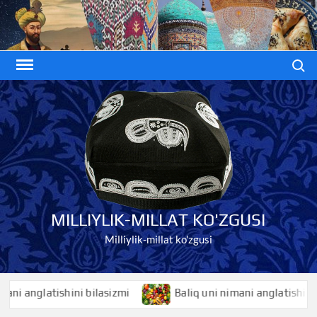
Skip
to
content
Search
MILLIYLIK-MILLAT KO'ZGUSI
Milliylik-millat ko'zgusi
nglatishini bilasizmi
Baliq uni nimani anglatishini bilasi