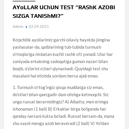
AYoLLAR UChUN TEST “RAShK AZOBI
SIZGA TANIShMI?”
Admin
02.09.2021
Ko’pchilik ayollarimiz garchi oilaviy hayotda jimgina
yashasalar-da, qalblarining tub-tubida turmush
o’rtoqlariga nisbatan kuchli rashk o’ti yonadi. Ular har
soniyada erkakning sadoqatiga gumon nazari bilan
boqib, o’zlarini o’zlari qiynashadi. Quyidagi test shu
masalani hal etishda yordam bersa ajab emas.
1. Turmush o’rtog’ingiz qisqa muddatga siz emas,
do’stlari bilan qaergadir dam olishga ketmoqchi. Siz
unga ruxsat berarmidingiz? A) Albatta, men erimga
ishonaman (1 ball) B) Erkaklar birga bo’lganda har
qanday narsani kutsa bo’ladi. Ruxsat bersam-da, mana
shu xayol menga azob beraveradi (2 ball) V) Yo’ldan