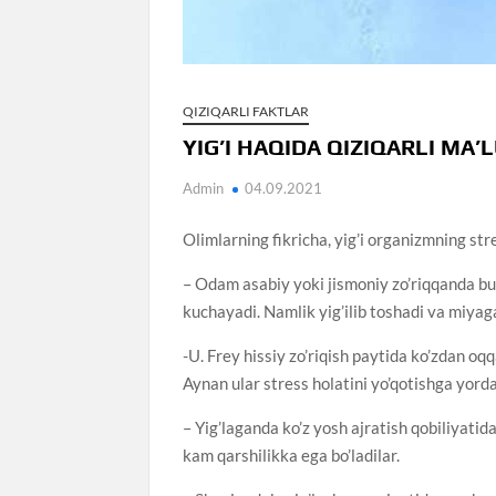
QIZIQARLI FAKTLAR
YIG’I HAQIDA QIZIQARLI MA
Admin
04.09.2021
Olimlarning fikricha, yig’i organizmning str
– Odam asabiy yoki jismoniy zo’riqqanda but
kuchayadi. Namlik yig’ilib toshadi va miyaga
-U. Frey hissiy zo’riqish paytida ko’zdan oq
Aynan ular stress holatini yo’qotishga yord
– Yig’laganda ko’z yosh ajratish qobiliyatid
kam qarshilikka ega bo’ladilar.