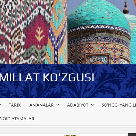
-MILLAT KO'ZGUSI
TARIX
AN’ANALAR
ADABIYOT
SO’NGGI YANGIL
GA OID ATAMALAR