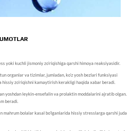
’LUMOTLAR
ess yoki kuchli jismoniy zo’riqishiga qarshi himoya reaksiyasidir.
un organlar va tizimlar, jumladan, ko’z yosh bezlari funksiyasi
 hissiy zo’riqishni kamaytirish kerakligi haqida xabar beradi.
qan yoshdan leykin-ensefalin va prolaktin moddalarini ajratib olgan.
am beradi.
an mahrum bolalar kasal bo’lganlarida hissiy stresslarga qarshi juda