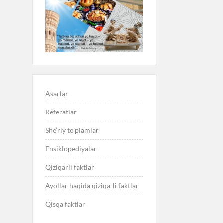
Asarlar
Referatlar
She’riy to’plamlar
Ensiklopediyalar
Qiziqarli faktlar
Ayollar haqida qiziqarli faktlar
Qisqa faktlar