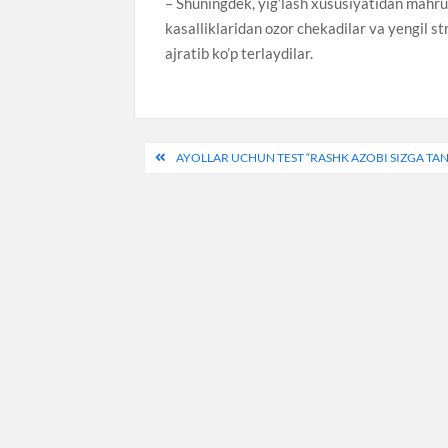
– Shuningdek, yig’lash xususiyatidan mahrum 
kasalliklaridan ozor chekadilar va yengil st
ajratib ko’p terlaydilar.
Post
AYOLLAR UCHUN TEST “RASHK AZOBI SIZGA TAN
menyusi