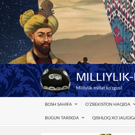
Skip
to
content
MILLIYLIK
Milliylik-millat ko'zgusi
BOSH SAHIFA
O’ZBEKISTON HAQIDA
BUGUN TARIXDA
QISHLOQ XO’JALIGI