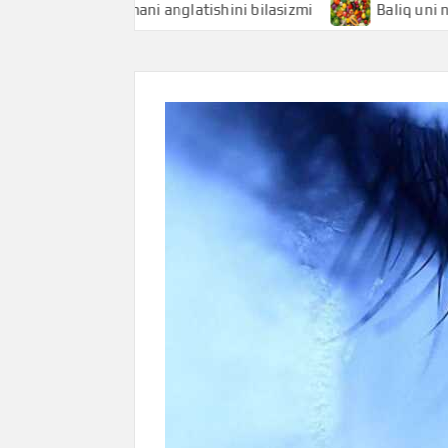
aliqchi nimani anglatishini bilasizmi
Baliq uni nimani ang