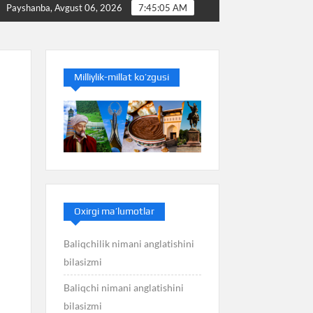
mi
Baliq nimani anglatishini bilasizmi
Balans nim
Payshanba, Avgust 06, 2026
7:45:06 AM
Milliylik-millat ko’zgusi
Oxirgi ma’lumotlar
Baliqchilik nimani anglatishini
bilasizmi
Baliqchi nimani anglatishini
bilasizmi