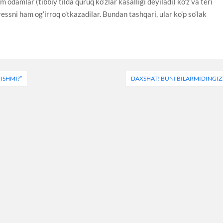
odamlar (tibbiy tilda quruq ko’zlar kasalligi deyiladi) ko’z va teri
ressni ham og’irroq o’tkazadilar. Bundan tashqari, ular ko’p so’lak
ISHMI?”
DAXSHAT! BUNI BILARMIDINGIZ