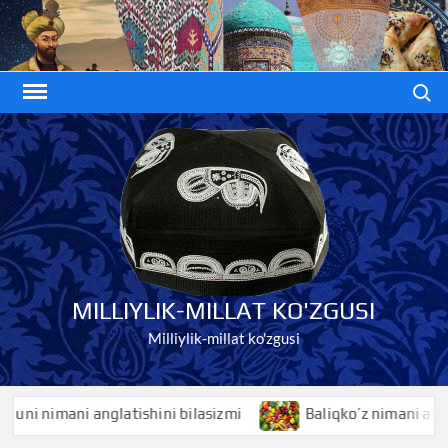
Skip
to
content
Search
MILLIYLIK-MILLAT KO'ZGUSI
Milliylik-millat ko'zgusi
i nimani anglatishini bilasizmi
Baliqko’z nimani anglatish