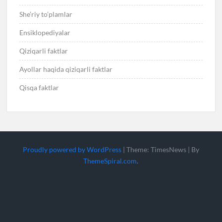
She’riy to’plamlar
Ensiklopediyalar
Qiziqarli faktlar
Ayollar haqida qiziqarli faktlar
Qisqa faktlar
Proudly powered by WordPress
|
Theme: TimesNews
|
By
ThemeSpiral.com
.