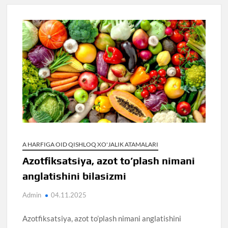
A HARFIGA OID QISHLOQ XO'JALIK ATAMALARI
Azotfiksatsiya, azot to’plash nimani
anglatishini bilasizmi
Admin
04.11.2025
Azotfiksatsiya, azot to’plash nimani anglatishini