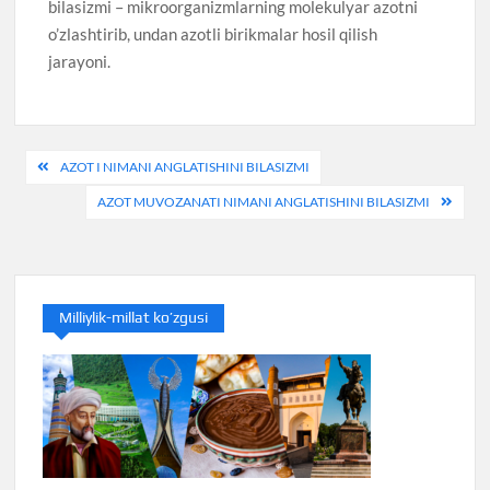
bilasizmi – mikroorganizmlarning molekulyar azotni
o’zlashtirib, undan azotli birikmalar hosil qilish
jarayoni.
Post
AZOT I NIMANI ANGLATISHINI BILASIZMI
menyusi
AZOT MUVOZANATI NIMANI ANGLATISHINI BILASIZMI
Milliylik-millat ko’zgusi