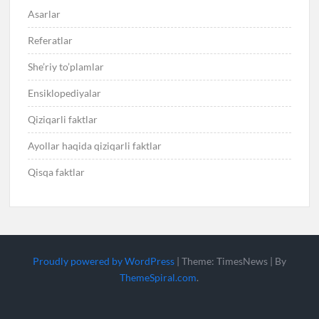
Asarlar
Referatlar
She’riy to’plamlar
Ensiklopediyalar
Qiziqarli faktlar
Ayollar haqida qiziqarli faktlar
Qisqa faktlar
Proudly powered by WordPress
|
Theme: TimesNews
|
By
ThemeSpiral.com
.