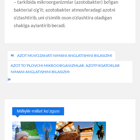
– tarkibida mikroorganizmlar (azotobakter) bo’lgan
bakterial o’g’it; azotobakter atmosferadagi azotni
o’zlashtirib, uni o’simlik oson o’zlashtira oladigan
shaklga aylantirib beradi.
Post
AZOT MUVOZANATI NIMANI ANGLATISHINI BILASIZMI
menyusi
AZOT TO’PLOVCHI MIKROORGANIZMLAR, AZOTFIKSATORLAR
NIMANI ANGLATISHINI BILASIZMI
Milliylik-millat ko’zgusi