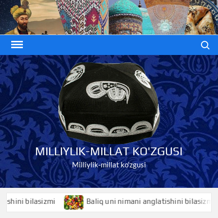
Skip
to
content
Search
MILLIYLIK-MILLAT KO'ZGUSI
Milliylik-millat ko'zgusi
ni bilasizmi
Baliq uni nimani anglatishini bilasizmi