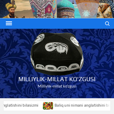
Skip
to
content
Search
MILLIYLIK-MILLAT KO'ZGUSI
Milliylik-millat ko'zgusi
tishini bilasizmi
Baliq uni nimani anglatishini bilasizmi