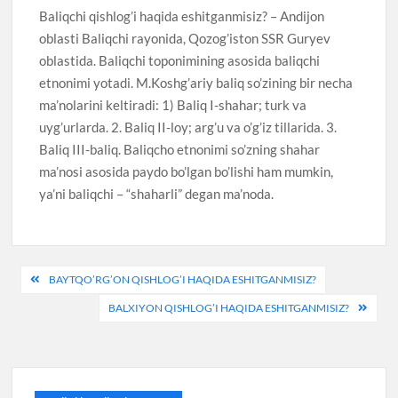
Baliqchi qishlog’i haqida eshitganmisiz? – Andijon
oblasti Baliqchi rayonida, Qozog’iston SSR Guryev
oblastida. Baliqchi toponimining asosida baliqchi
etnonimi yotadi. M.Koshg’ariy baliq so’zining bir necha
ma’nolarini keltiradi: 1) Baliq I-shahar; turk va
uyg’urlarda. 2. Baliq II-loy; arg’u va o’g’iz tillarida. 3.
Baliq III-baliq. Baliqcho etnonimi so’zning shahar
ma’nosi asosida paydo bo’lgan bo’lishi ham mumkin,
ya’ni baliqchi – “shaharli” degan ma’noda.
Post
BAYTQO’RG’ON QISHLOG’I HAQIDA ESHITGANMISIZ?
menyusi
BALXIYON QISHLOG’I HAQIDA ESHITGANMISIZ?