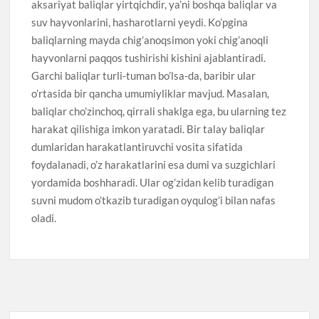
aksariyat baliqlar yirtqichdir, ya’ni boshqa baliqlar va
suv hayvonlarini, hasharotlarni yeydi. Ko’pgina
baliqlarning mayda chig’anoqsimon yoki chig’anoqli
hayvonlarni paqqos tushirishi kishini ajablantiradi.
Garchi baliqlar turli-tuman bo’lsa-da, baribir ular
o’rtasida bir qancha umumiyliklar mavjud. Masalan,
baliqlar cho’zinchoq, qirrali shaklga ega, bu ularning tez
harakat qilishiga imkon yaratadi. Bir talay baliqlar
dumlaridan harakatlantiruvchi vosita sifatida
foydalanadi, o’z harakatlarini esa dumi va suzgichlari
yordamida boshharadi. Ular og’zidan kelib turadigan
suvni mudom o’tkazib turadigan oyqulog’i bilan nafas
oladi.