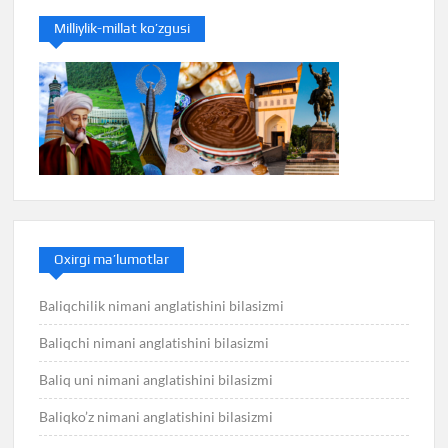
Milliylik-millat ko’zgusi
Oxirgi ma’lumotlar
Baliqchilik nimani anglatishini bilasizmi
Baliqchi nimani anglatishini bilasizmi
Baliq uni nimani anglatishini bilasizmi
Baliqko’z nimani anglatishini bilasizmi