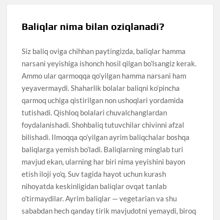
Baliqlar nima bilan oziqlanadi?
Siz baliq oviga chihhan paytingizda, baliqlar hamma
narsani yeyishiga ishonch hosil qilgan bo’lsangiz kerak.
Ammo ular qarmoqqa qo’yilgan hamma narsani ham
yeyavermaydi. Shaharlik bolalar baliqni ko’pincha
qarmoq uchiga qistirilgan non ushoqlari yordamida
tutishadi. Qishloq bolalari chuvalchanglardan
foydalanishadi. Shohbaliq tutuvchilar chivinni afzal
bilishadi. Ilmoqqa qo’yilgan ayrim baliqchalar boshqa
baliqlarga yemish bo’ladi. Baliqlarning minglab turi
mavjud ekan, ularning har biri nima yeyishini bayon
etish iloji yo’q. Suv tagida hayot uchun kurash
nihoyatda keskinligidan baliqlar ovqat tanlab
o’tirmaydilar. Ayrim baliqlar — vegetarian va shu
sababdan hech qanday tirik mavjudotni yemaydi, biroq