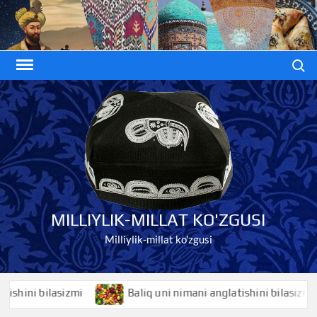
Skip
to
content
Search
MILLIYLIK-MILLAT KO'ZGUSI
Milliylik-millat ko'zgusi
ni bilasizmi
Baliq uni nimani anglatishini bilasizmi