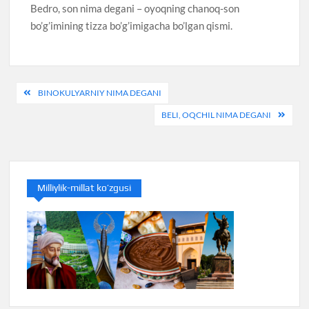
Bedro, son nima degani – oyoqning chanoq-son
bo’g’imining tizza bo’g’imigacha bo’lgan qismi.
Post
BINOKULYARNIY NIMA DEGANI
menyusi
BELI, OQCHIL NIMA DEGANI
Milliylik-millat ko’zgusi