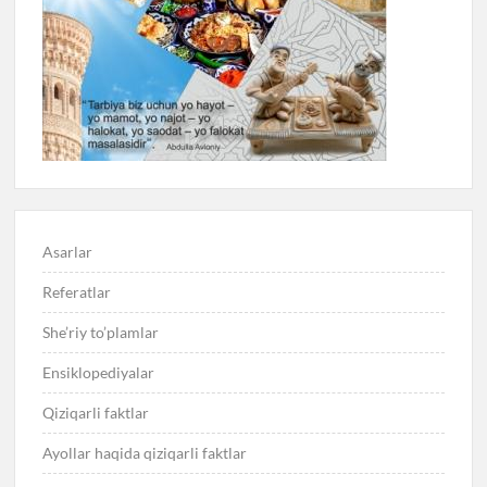
Asarlar
Referatlar
She’riy to’plamlar
Ensiklopediyalar
Qiziqarli faktlar
Ayollar haqida qiziqarli faktlar