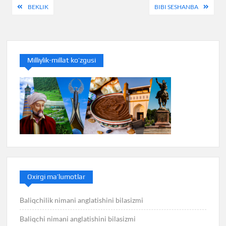
Post
BEKLIK
BIBI SESHANBA
menyusi
Milliylik-millat ko’zgusi
Oxirgi ma’lumotlar
Baliqchilik nimani anglatishini bilasizmi
Baliqchi nimani anglatishini bilasizmi