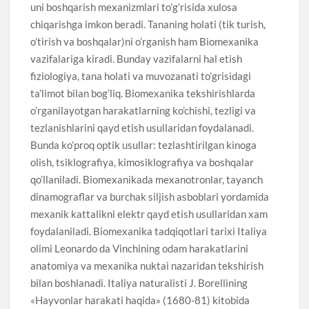
uni boshqarish mexanizmlari to’g’risida xulosa
chiqarishga imkon beradi. Tananing holati (tik turish,
o’tirish va boshqalar)ni o’rganish ham Biomexanika
vazifalariga kiradi. Bunday vazifalarni hal etish
fiziologiya, tana holati va muvozanati to’grisidagi
ta’limot bilan bog’liq. Biomexanika tekshirishlarda
o’rganilayotgan harakatlarning ko’chishi, tezligi va
tezlanishlarini qayd etish usullaridan foydalanadi.
Bunda ko’proq optik usullar: tezlashtirilgan kinoga
olish, tsiklografiya, kimosiklografiya va boshqalar
qo’llaniladi. Biomexanikada mexanotronlar, tayanch
dinamograflar va burchak siljish asboblari yordamida
mexanik kattalikni elektr qayd etish usullaridan xam
foydalaniladi. Biomexanika tadqiqotlari tarixi Italiya
olimi Leonardo da Vinchining odam harakatlarini
anatomiya va mexanika nuktai nazaridan tekshirish
bilan boshlanadi. Italiya naturalisti J. Borellining
«Hayvonlar harakati haqida» (1680-81) kitobida