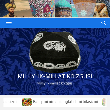
Skip
to
content
Search
MILLIYLIK-MILLAT KO'ZGUSI
Milliylik-millat ko'zgusi
asizmi
Baliq uni nimani anglatishini bilasizmi
Bal