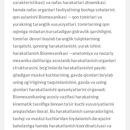
xarakteristikasi) va nafas harakatlari dinamikasi
hamda nafas organlari faoliyatining boshqa sohalarini;
qon aylanishi Biomexanikasi — qon tomirlari va
yurakning taranglik xususiyatlari, tomirlarning qon
oqimiga nisbatan kursatadigan gidravlik qarshiligini,
tomirlar devori buylab taranglik tulqinlarining
tarqalishi, qonning harakatlanishi, yurak ishini;
harakatlanish Biomexanikasi —anatomiya va nazariy
mexanika dalillariga asoslanib harakatlanish organlari
strukturasini, bo’g’imlarda harakatlanishni paydo
qiladigan muskul kuchlarining, gavda qismlari bo’ylab
uning og’irligining taqsimlanishini, gavda va uning
qismlari harakatlanishi qonuniyatlarini o’rganadi.
Biomexanikaning asosiy vazifasi harakatning
kinematik tasnifiga binoan ta’sir kuchi xususiyatlarini
aniqlashdan iborat. Bu harakatlanish samaradorligini,
tashqi va muskul kuchlaridan foydalanish darajasini
baholashga hamda harakatlanish koordinatsiyasi va