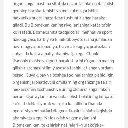
organizmga mashina sifatida nazar tashlab, nafas olish,
qonning harakatlanishi va muskul qisqarishini
mexanika nuqtai nazaridan tushuntirishga harakat
qiladi. Bu Biomexanikaning rivojlanishiga katta ta’sir
ko’rsatadi. Biomexanika tadqiqotlari mehnat va sport
fiziologiyasi, harbiy va klinik tibbiyotda, shu jumladan
nevrologiya, ortopediya, travmatologiya, protezlash
sohasida katta amaliy ahamiyatga ega. Chunki
jismoniy mashq va sport harakatlarini o’rganish mashq
qilish sistemasini ilmiy asosda tashkil etishga yordam
beradi. Suyak, pay va boshqa to’qimalarning pishiqligini
o’rganish jarohatlovchi omillarning organizmga ta’siri
mexanizmini tushunish va uning oldini olishga imkon
beradi. Qon aylanishi va nafas olish holatining bir qator
ko’rsatkichlari yurak va o’pka kasalliklari’hamda
operatsiya oqibatlari diagnostikasini ishlab chiqishda
ahamiyatga ega. Nafas olish va qon aylanishi
Biomexanikani tekshirish natijalari «yurako’pka»