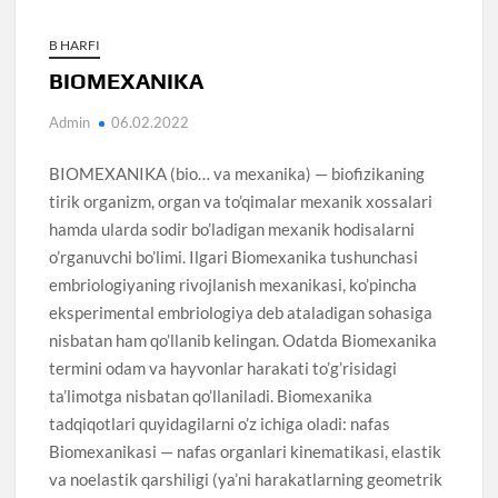
B HARFI
BIOMEXANIKA
Admin
06.02.2022
BIOMEXANIKA (bio… va mexanika) — biofizikaning
tirik organizm, organ va to’qimalar mexanik xossalari
hamda ularda sodir bo’ladigan mexanik hodisalarni
o’rganuvchi bo’limi. Ilgari Biomexanika tushunchasi
embriologiyaning rivojlanish mexanikasi, ko’pincha
eksperimental embriologiya deb ataladigan sohasiga
nisbatan ham qo’llanib kelingan. Odatda Biomexanika
termini odam va hayvonlar harakati to’g’risidagi
ta’limotga nisbatan qo’llaniladi. Biomexanika
tadqiqotlari quyidagilarni o’z ichiga oladi: nafas
Biomexanikasi — nafas organlari kinematikasi, elastik
va noelastik qarshiligi (ya’ni harakatlarning geometrik