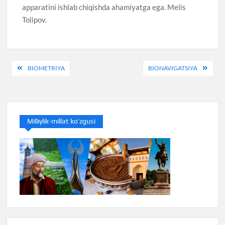
apparatini ishlab chiqishda ahamiyatga ega. Melis
Tolipov.
Post
BIOMETRIYA
BIONAVIGATSIYA
menyusi
Milliylik-millat ko’zgusi