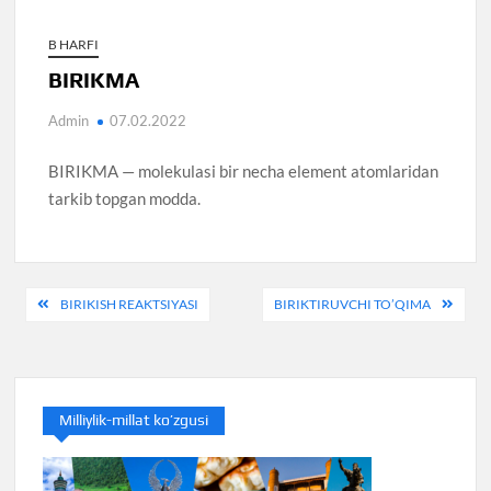
B HARFI
BIRIKMA
Admin
07.02.2022
BIRIKMA — molekulasi bir necha element atomlaridan
tarkib topgan modda.
Post
BIRIKISH REAKTSIYASI
BIRIKTIRUVCHI TO’QIMA
menyusi
Milliylik-millat ko’zgusi