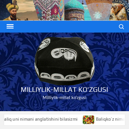
Skip
to
content
Search
MILLIYLIK-MILLAT KO'ZGUSI
Milliylik-millat ko'zgusi
iq uni nimani anglatishini bilasizmi
Baliqko’z nimani angl