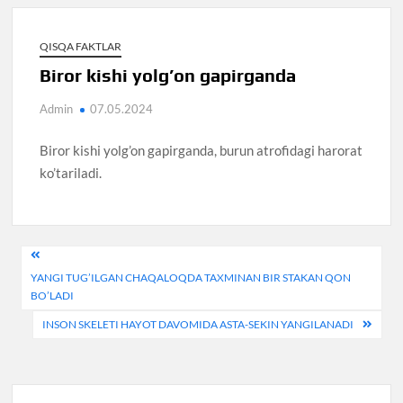
QISQA FAKTLAR
Biror kishi yolg’on gapirganda
Admin
07.05.2024
Biror kishi yolg’on gapirganda, burun atrofidagi harorat
ko’tariladi.
Post
YANGI TUG’ILGAN CHAQALOQDA TAXMINAN BIR STAKAN QON
menyusi
BO’LADI
INSON SKELETI HAYOT DAVOMIDA ASTA-SEKIN YANGILANADI