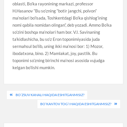
oblasti, Bo’ka rayonining markazi, professor
H.Hasanov “Bu so’zning “botir jangchi, polvon”
ma’nolari bo’lsada, Toshkentdagi Bo’ka qishlog’ining
nomi qabila nomidan olingan”, deb yozadi. Ammo Bo’ka
so’zini boshqa ma’nolari ham bor. V.I. Savinaning
ta’kidlashicha, bu so’z Eron toponimiyasida juda
sermahsul bo’lib, uning ikki ma’nosi bor: 1) Mozor,
ibodatxona, bino. 2) Mamlakat, joy, pastlik. Bu
toponimi so’zning birinchi ma’nosi asosida vujudga
kelgan bo’lishi mumkin.
Post
BO’ZSUV KANALI HAQIDA ESHITGANMISIZ?
menyusi
BO’KANTOV TOG’I HAQIDA ESHITGANMISIZ?