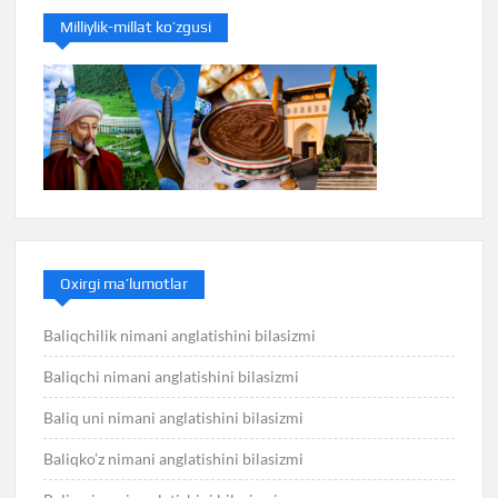
Milliylik-millat ko’zgusi
Oxirgi ma’lumotlar
Baliqchilik nimani anglatishini bilasizmi
Baliqchi nimani anglatishini bilasizmi
Baliq uni nimani anglatishini bilasizmi
Baliqko’z nimani anglatishini bilasizmi