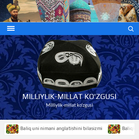
Skip
to
content
Search
MILLIYLIK-MILLAT KO'ZGUSI
Milliylik-millat ko'zgusi
Baliq uni nimani anglatishini bilasizmi
Baliqko’z nima